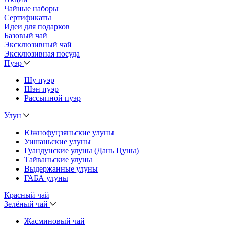
Чайные наборы
Сертификаты
Идеи для подарков
Базовый чай
Эксклюзивный чай
Эксклюзивная посуда
Пуэр
Шу пуэр
Шэн пуэр
Рассыпной пуэр
Улун
Южнофуцзяньские улуны
Уишаньские улуны
Гуандунские улуны (Дань Цуны)
Тайваньские улуны
Выдержанные улуны
ГАБА улуны
Красный чай
Зелёный чай
Жасминовый чай