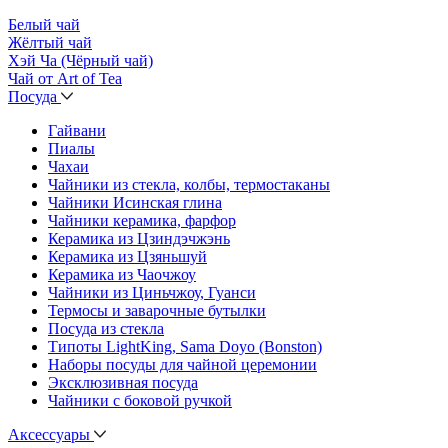
Белый чай
Жёлтый чай
Хэй Ча (Чёрный чай)
Чай от Art of Tea
Посуда
Гайвани
Пиалы
Чахаи
Чайники из стекла, колбы, термостаканы
Чайники Исинская глина
Чайники керамика, фарфор
Керамика из Цзиндэчжэнь
Керамика из Цзяньшуй
Керамика из Чаочжоу
Чайники из Циньчжоу, Гуанси
Термосы и заварочные бутылки
Посуда из стекла
Типоты LightKing, Sama Doyo (Bonston)
Наборы посуды для чайной церемонии
Эксклюзивная посуда
Чайники с боковой ручкой
Аксессуары