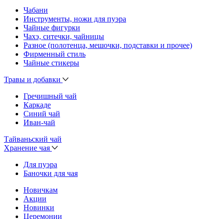
Чабани
Инструменты, ножи для пуэра
Чайные фигурки
Чахэ, ситечки, чайницы
Разное (полотенца, мешочки, подставки и прочее)
Фирменный стиль
Чайные стикеры
Травы и добавки
Гречишный чай
Каркаде
Синий чай
Иван-чай
Тайваньский чай
Хранение чая
Для пуэра
Баночки для чая
Новичкам
Акции
Новинки
Церемонии