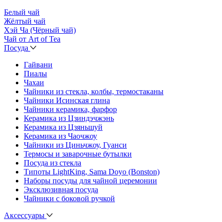
Белый чай
Жёлтый чай
Хэй Ча (Чёрный чай)
Чай от Art of Tea
Посуда
Гайвани
Пиалы
Чахаи
Чайники из стекла, колбы, термостаканы
Чайники Исинская глина
Чайники керамика, фарфор
Керамика из Цзиндэчжэнь
Керамика из Цзяньшуй
Керамика из Чаочжоу
Чайники из Циньчжоу, Гуанси
Термосы и заварочные бутылки
Посуда из стекла
Типоты LightKing, Sama Doyo (Bonston)
Наборы посуды для чайной церемонии
Эксклюзивная посуда
Чайники с боковой ручкой
Аксессуары