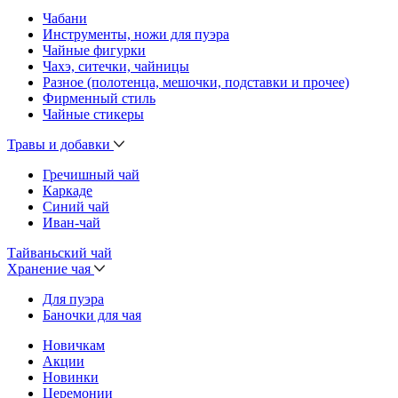
Чабани
Инструменты, ножи для пуэра
Чайные фигурки
Чахэ, ситечки, чайницы
Разное (полотенца, мешочки, подставки и прочее)
Фирменный стиль
Чайные стикеры
Травы и добавки
Гречишный чай
Каркаде
Синий чай
Иван-чай
Тайваньский чай
Хранение чая
Для пуэра
Баночки для чая
Новичкам
Акции
Новинки
Церемонии