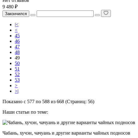
Нет отзывов
9 480 ₽
Закончился
|<
<
45
46
47
48
49
50
51
52
53
>
>|
Показано с 577 по 588 из 668 (Страниц: 56)
Наши статьи по теме:
Чабань, хучэн, чачуань и другие варианты чайных подносов