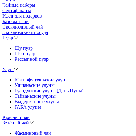
Чайные наборы
Сертификаты
Идеи для подарков
Базовый чай
Эксклюзивный чай
Эксклюзивная посуда
Пуэр
Шу пуэр
Шэн пуэр
Рассыпной пуэр
Улун
Южнофуцзяньские улуны
Уишаньские улуны
Гуандунские улуны (Дань Цуны)
Тайваньские улуны
Выдержанные улуны
ГАБА улуны
Красный чай
Зелёный чай
Жасминовый чай