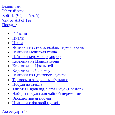
Белый чай
Жёлтый чай
Хэй Ча (Чёрный чай)
Чай от Art of Tea
Посуда
Гайвани
Пиалы
Чахаи
Чайники из стекла, колбы, термостаканы
Чайники Исинская глина
Чайники керамика, фарфор
Керамика из Цзиндэчжэнь
Керамика из Цзяньшуй
Керамика из Чаочжоу
Чайники из Циньчжоу, Гуанси
Термосы и заварочные бутылки
Посуда из стекла
Типоты LightKing, Sama Doyo (Bonston)
Наборы посуды для чайной церемонии
Эксклюзивная посуда
Чайники с боковой ручкой
Аксессуары