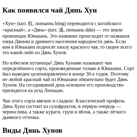
Как появился чай Дянь Хун
«Хун» (кит. 红, пиньинь hóng) переводится с китайского
«красный», а «Дянь» (кит. 滇, пиньинь diān) — это земли
провинции Юньнань. Это название происходит от названия
озера Дяньчи и древнего населения народности дянь. Если
вам в Юньнани подносят пиалу красного чая, то скорее всего
это какой-либо из Дянь Хунов.
Но избегаем путаницы! Дянь Хунами называют чаи
определённого сорта, произведенные только в Юньнани. Сорт
был выведен целенаправленно в конце 30-х годов. Поэтому
не любой красный чай из Юньнани обязательно будет Дянь
Хуном. На сегодняшний день основное его производство
приходится на уезд Линьцан.
Чаи этого сорта мягкие и сладкие. Классический профиль
Дянь Хуна состоит из сухофруктов, в первую очередь —
чернослива, а также кураги, груш и яблок, а также лёгкого
дымного оттенка.
Виды Дянь Хунов