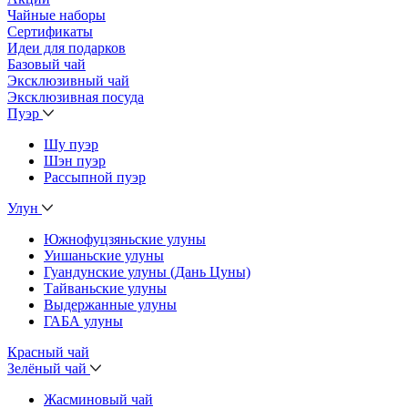
Чайные наборы
Сертификаты
Идеи для подарков
Базовый чай
Эксклюзивный чай
Эксклюзивная посуда
Пуэр
Шу пуэр
Шэн пуэр
Рассыпной пуэр
Улун
Южнофуцзяньские улуны
Уишаньские улуны
Гуандунские улуны (Дань Цуны)
Тайваньские улуны
Выдержанные улуны
ГАБА улуны
Красный чай
Зелёный чай
Жасминовый чай