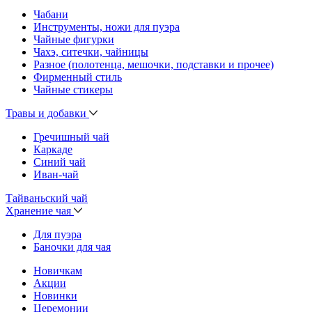
Чабани
Инструменты, ножи для пуэра
Чайные фигурки
Чахэ, ситечки, чайницы
Разное (полотенца, мешочки, подставки и прочее)
Фирменный стиль
Чайные стикеры
Травы и добавки
Гречишный чай
Каркаде
Синий чай
Иван-чай
Тайваньский чай
Хранение чая
Для пуэра
Баночки для чая
Новичкам
Акции
Новинки
Церемонии