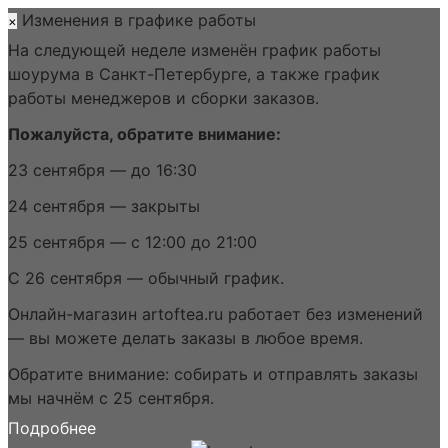
Изменения в графике работы
×
На следующей неделе изменён график работы
шоурума в Санкт-Петербурге, а также график
работы менеджеров и сборки заказов.
Пожалуйста, обратите внимание:
23 сентября — до 16:30
24 сентября — закрыты
25 сентября — с 12:00 до 21:00
С 26 сентября — обычный график.
Онлайн-магазин artoftea.ru работает без изменений
— вы можете делать заказы в любое время.
Обратите внимание: собирать и отправлять заказы
мы начнём с 25 сентября.
Подробнее