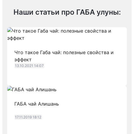
Покупатели ценят габа улун за выразительный вкус
Наши статьи про ГАБА улуны:
Почему выбирают именно наш ассортимент Габа
Мы тщательно контролируем качество каждой постав
Ниже представлены преимущества, которые чаще вс
Что такое Габа чай: полезные свойства и
свежие партии с насыщенным, но мягким аром
эффект
аккуратный лист, сохраняющий структуру при
13.10.2021 14:07
удобная фасовка под разные задачи
стабильное раскрытие вкуса вне зависимости 
качественный контроль каждой поставки
Как подобрать подходящий сорт Габа
ГАБА чай Алишань
Габа — напиток, который раскрывается по-разному 
17.11.2019 18:12
Если интересует габа чай купить настоящий, мы пр
Чтобы выбрать наиболее подходящий вариант, можно