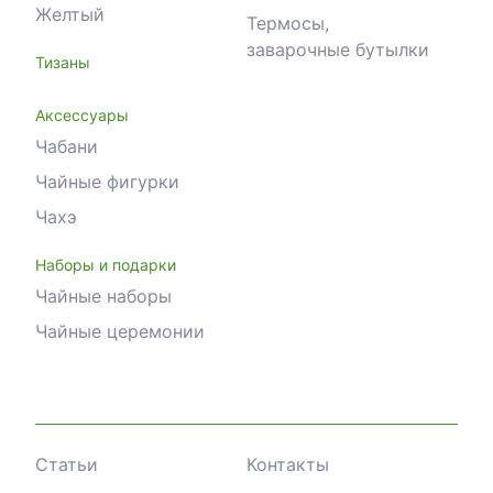
Как выбрать оптимальный вариант?
Желтый
Термосы,
Ориентируйтесь на желаемую насыщенность и плот
заварочные бутылки
Тизаны
Аксессуары
Чабани
Чайные фигурки
Чахэ
Наборы и подарки
Чайные наборы
Чайные церемонии
Статьи
Контакты