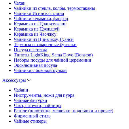
Чахаи
Чайники из стекла, колбы, термостаканы
Чайники Исинская глина
Чайники керамика, фарфор
Керамика из Цзиндэчжэнь
Керамика из Цзяньшуй
Керамика из Чаочжоу
Чайники из Циньчжоу, Гуанси
Термосы и заварочные бутылки
Посуда из стекла
Типоты LightKing, Sama Doyo (Bonston)
Наборы посуды для чайной церемонии
Эксклюзивная посуда
Чайники с боковой ручкой
Аксессуары
Чабани
Инструменты, ножи для пуэра
Чайные фигурки
Чахэ, ситечки, чайницы
Разное (полотенца, мешочки, подставки и прочее)
Фирменный стиль
Чайные стикеры