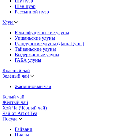
Шу пуэр
Шэн пуэр
Рассыпной пуэр
Улун
Южнофуцзяньские улуны
Уишаньские улуны
Гуандунские улуны (Дань Цуны)
Тайваньские улуны
Выдержанные улуны
ГАБА улуны
Красный чай
Зелёный чай
Жасминовый чай
Белый чай
Жёлтый чай
Хэй Ча (Чёрный чай)
Чай от Art of Tea
Посуда
Гайвани
Пиалы