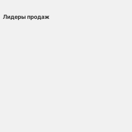
Лидеры продаж
Пиала Куриная Чаша 1409, фарфор, 105 мл
Пиала
Достаточно
5.0
1 отзыв
750 ₽
В корзину