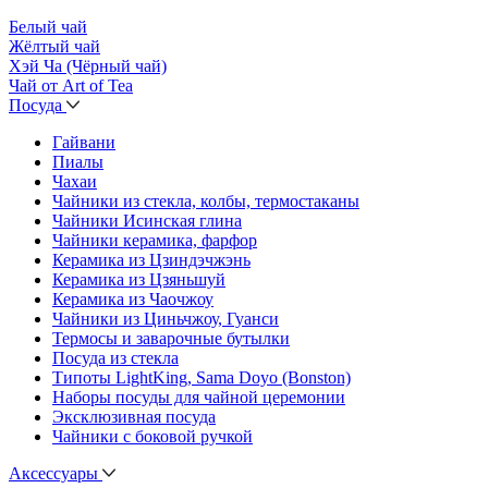
Белый чай
Жёлтый чай
Хэй Ча (Чёрный чай)
Чай от Art of Tea
Посуда
Гайвани
Пиалы
Чахаи
Чайники из стекла, колбы, термостаканы
Чайники Исинская глина
Чайники керамика, фарфор
Керамика из Цзиндэчжэнь
Керамика из Цзяньшуй
Керамика из Чаочжоу
Чайники из Циньчжоу, Гуанси
Термосы и заварочные бутылки
Посуда из стекла
Типоты LightKing, Sama Doyo (Bonston)
Наборы посуды для чайной церемонии
Эксклюзивная посуда
Чайники с боковой ручкой
Аксессуары