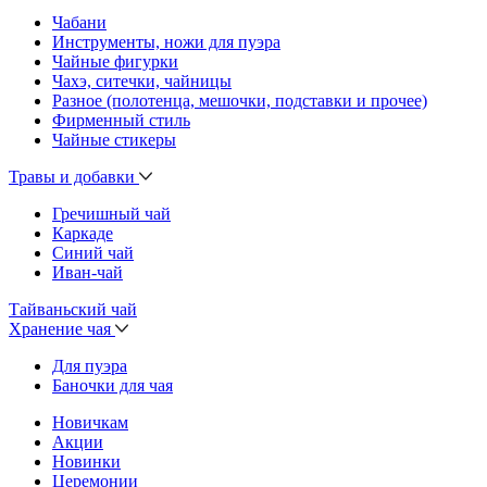
Чабани
Инструменты, ножи для пуэра
Чайные фигурки
Чахэ, ситечки, чайницы
Разное (полотенца, мешочки, подставки и прочее)
Фирменный стиль
Чайные стикеры
Травы и добавки
Гречишный чай
Каркаде
Синий чай
Иван-чай
Тайваньский чай
Хранение чая
Для пуэра
Баночки для чая
Новичкам
Акции
Новинки
Церемонии