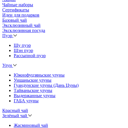
Чайные наборы
Сертификаты
Идеи для подарков
Базовый чай
Эксклюзивный чай
Эксклюзивная посуда
Пуэр
Шу пуэр
Шэн пуэр
Рассыпной пуэр
Улун
Южнофуцзяньские улуны
Уишаньские улуны
Гуандунские улуны (Дань Цуны)
Тайваньские улуны
Выдержанные улуны
ГАБА улуны
Красный чай
Зелёный чай
Жасминовый чай