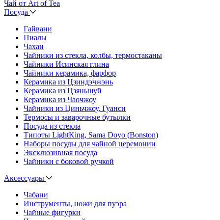
Чай от Art of Tea
Посуда
Гайвани
Пиалы
Чахаи
Чайники из стекла, колбы, термостаканы
Чайники Исинская глина
Чайники керамика, фарфор
Керамика из Цзиндэчжэнь
Керамика из Цзяньшуй
Керамика из Чаочжоу
Чайники из Циньчжоу, Гуанси
Термосы и заварочные бутылки
Посуда из стекла
Типоты LightKing, Sama Doyo (Bonston)
Наборы посуды для чайной церемонии
Эксклюзивная посуда
Чайники с боковой ручкой
Аксессуары
Чабани
Инструменты, ножи для пуэра
Чайные фигурки