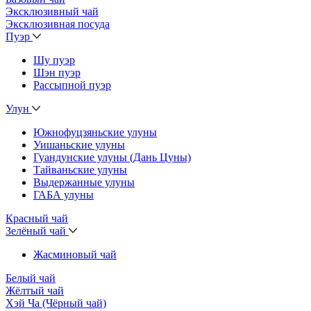
Эксклюзивный чай
Эксклюзивная посуда
Пуэр
Шу пуэр
Шэн пуэр
Рассыпной пуэр
Улун
Южнофуцзяньские улуны
Уишаньские улуны
Гуандунские улуны (Дань Цуны)
Тайваньские улуны
Выдержанные улуны
ГАБА улуны
Красный чай
Зелёный чай
Жасминовый чай
Белый чай
Жёлтый чай
Хэй Ча (Чёрный чай)