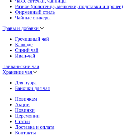
Чахэ, ситечки, чайницы
Разное (полотенца, мешочки, подставки и прочее)
Фирменный стиль
Чайные стикеры
Травы и добавки
Гречишный чай
Каркаде
Синий чай
Иван-чай
Тайваньский чай
Хранение чая
Для пуэра
Баночки для чая
Новичкам
Акции
Новинки
Церемонии
Статьи
Доставка и оплата
Контакты