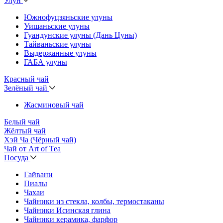
Улун
Южнофуцзяньские улуны
Уишаньские улуны
Гуандунские улуны (Дань Цуны)
Тайваньские улуны
Выдержанные улуны
ГАБА улуны
Красный чай
Зелёный чай
Жасминовый чай
Белый чай
Жёлтый чай
Хэй Ча (Чёрный чай)
Чай от Art of Tea
Посуда
Гайвани
Пиалы
Чахаи
Чайники из стекла, колбы, термостаканы
Чайники Исинская глина
Чайники керамика, фарфор