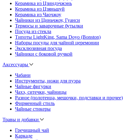
Керамика из Цзиндэчжэнь
Керамика из Цзяньшуй
Керамика из Чаочжоу
Чайники из Циньчжоу, Гуанси
Термосы и заварочные бутылки
Посуда из стекла
Типоты LightKing, Sama Doyo (Bonston)
Наборы посуды для чайной церемонии
Эксклюзивная посуда
Чайники с боковой ручкой
Аксессуары
Чабани
Инструменты, ножи для пуэра
Чайные фигурки
Чахэ, ситечки, чайницы
Разное (полотенца, мешочки, подставки и прочее)
Фирменный стиль
Чайные стикеры
Травы и добавки
Гречишный чай
Каркаде