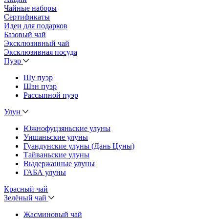
Чайные наборы
Сертификаты
Идеи для подарков
Базовый чай
Эксклюзивный чай
Эксклюзивная посуда
Пуэр
Шу пуэр
Шэн пуэр
Рассыпной пуэр
Улун
Южнофуцзяньские улуны
Уишаньские улуны
Гуандунские улуны (Дань Цуны)
Тайваньские улуны
Выдержанные улуны
ГАБА улуны
Красный чай
Зелёный чай
Жасминовый чай