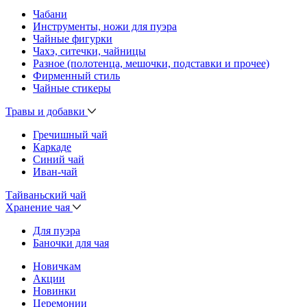
Чабани
Инструменты, ножи для пуэра
Чайные фигурки
Чахэ, ситечки, чайницы
Разное (полотенца, мешочки, подставки и прочее)
Фирменный стиль
Чайные стикеры
Травы и добавки
Гречишный чай
Каркаде
Синий чай
Иван-чай
Тайваньский чай
Хранение чая
Для пуэра
Баночки для чая
Новичкам
Акции
Новинки
Церемонии