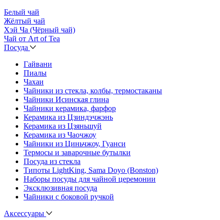
Белый чай
Жёлтый чай
Хэй Ча (Чёрный чай)
Чай от Art of Tea
Посуда
Гайвани
Пиалы
Чахаи
Чайники из стекла, колбы, термостаканы
Чайники Исинская глина
Чайники керамика, фарфор
Керамика из Цзиндэчжэнь
Керамика из Цзяньшуй
Керамика из Чаочжоу
Чайники из Циньчжоу, Гуанси
Термосы и заварочные бутылки
Посуда из стекла
Типоты LightKing, Sama Doyo (Bonston)
Наборы посуды для чайной церемонии
Эксклюзивная посуда
Чайники с боковой ручкой
Аксессуары