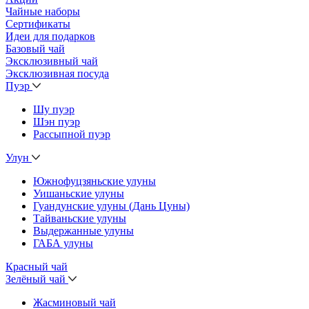
Чайные наборы
Сертификаты
Идеи для подарков
Базовый чай
Эксклюзивный чай
Эксклюзивная посуда
Пуэр
Шу пуэр
Шэн пуэр
Рассыпной пуэр
Улун
Южнофуцзяньские улуны
Уишаньские улуны
Гуандунские улуны (Дань Цуны)
Тайваньские улуны
Выдержанные улуны
ГАБА улуны
Красный чай
Зелёный чай
Жасминовый чай