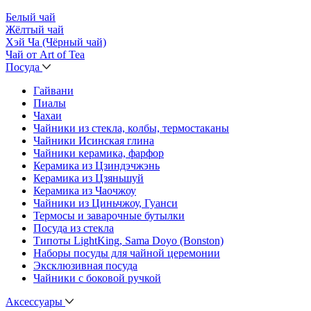
Белый чай
Жёлтый чай
Хэй Ча (Чёрный чай)
Чай от Art of Tea
Посуда
Гайвани
Пиалы
Чахаи
Чайники из стекла, колбы, термостаканы
Чайники Исинская глина
Чайники керамика, фарфор
Керамика из Цзиндэчжэнь
Керамика из Цзяньшуй
Керамика из Чаочжоу
Чайники из Циньчжоу, Гуанси
Термосы и заварочные бутылки
Посуда из стекла
Типоты LightKing, Sama Doyo (Bonston)
Наборы посуды для чайной церемонии
Эксклюзивная посуда
Чайники с боковой ручкой
Аксессуары