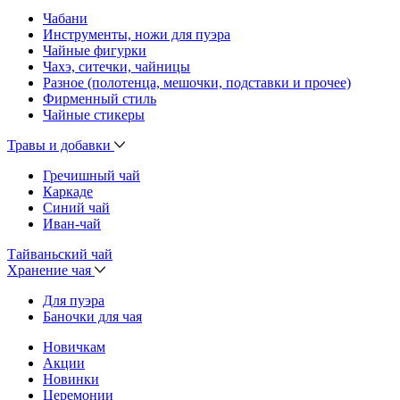
Чабани
Инструменты, ножи для пуэра
Чайные фигурки
Чахэ, ситечки, чайницы
Разное (полотенца, мешочки, подставки и прочее)
Фирменный стиль
Чайные стикеры
Травы и добавки
Гречишный чай
Каркаде
Синий чай
Иван-чай
Тайваньский чай
Хранение чая
Для пуэра
Баночки для чая
Новичкам
Акции
Новинки
Церемонии