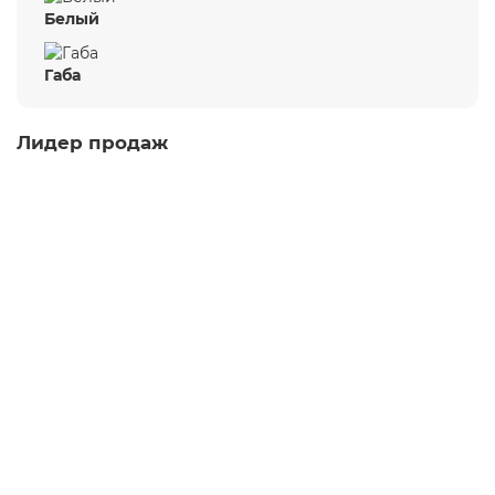
Белый
Габа
Лидер продаж
Юн Чжень Гунтин, 2024 г.
шу пуэр
100
Много
4.7
236 отзывов
Варианты
1 180 ₽