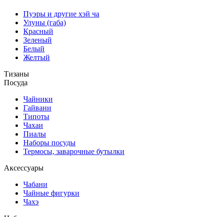
Пуэры и другие хэй ча
Улуны (габа)
Красный
Зеленый
Белый
Желтый
Тизаны
Посуда
Чайники
Гайвани
Типоты
Чахаи
Пиалы
Наборы посуды
Термосы, заварочные бутылки
Аксессуары
Чабани
Чайные фигурки
Чахэ