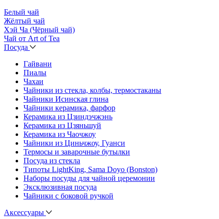
Белый чай
Жёлтый чай
Хэй Ча (Чёрный чай)
Чай от Art of Tea
Посуда
Гайвани
Пиалы
Чахаи
Чайники из стекла, колбы, термостаканы
Чайники Исинская глина
Чайники керамика, фарфор
Керамика из Цзиндэчжэнь
Керамика из Цзяньшуй
Керамика из Чаочжоу
Чайники из Циньчжоу, Гуанси
Термосы и заварочные бутылки
Посуда из стекла
Типоты LightKing, Sama Doyo (Bonston)
Наборы посуды для чайной церемонии
Эксклюзивная посуда
Чайники с боковой ручкой
Аксессуары