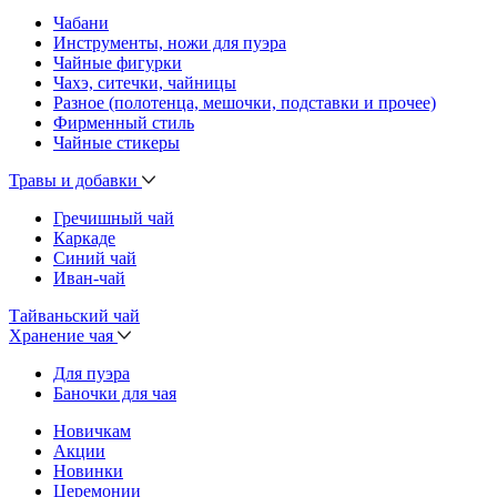
Чабани
Инструменты, ножи для пуэра
Чайные фигурки
Чахэ, ситечки, чайницы
Разное (полотенца, мешочки, подставки и прочее)
Фирменный стиль
Чайные стикеры
Травы и добавки
Гречишный чай
Каркаде
Синий чай
Иван-чай
Тайваньский чай
Хранение чая
Для пуэра
Баночки для чая
Новичкам
Акции
Новинки
Церемонии