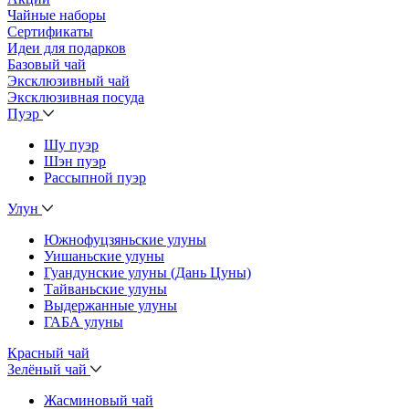
Чайные наборы
Сертификаты
Идеи для подарков
Базовый чай
Эксклюзивный чай
Эксклюзивная посуда
Пуэр
Шу пуэр
Шэн пуэр
Рассыпной пуэр
Улун
Южнофуцзяньские улуны
Уишаньские улуны
Гуандунские улуны (Дань Цуны)
Тайваньские улуны
Выдержанные улуны
ГАБА улуны
Красный чай
Зелёный чай
Жасминовый чай