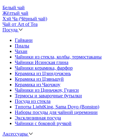
Белый чай
Жёлтый чай
Хэй Ча (Чёрный чай)
Чай от Art of Tea
Посуда
Гайвани
Пиалы
Чахаи
Чайники из стекла, колбы, термостаканы
Чайники Исинская глина
Чайники керамика, фарфор
Керамика из Цзиндэчжэнь
Керамика из Цзяньшуй
Керамика из Чаочжоу
Чайники из Циньчжоу, Гуанси
Термосы и заварочные бутылки
Посуда из стекла
Типоты LightKing, Sama Doyo (Bonston)
Наборы посуды для чайной церемонии
Эксклюзивная посуда
Чайники с боковой ручкой
Аксессуары