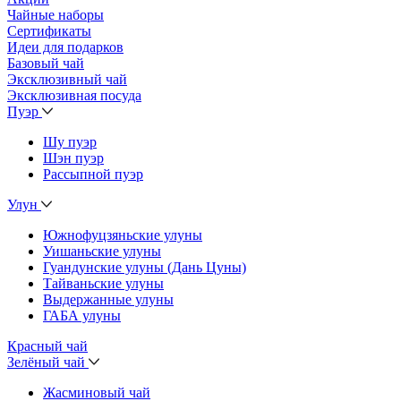
Чайные наборы
Сертификаты
Идеи для подарков
Базовый чай
Эксклюзивный чай
Эксклюзивная посуда
Пуэр
Шу пуэр
Шэн пуэр
Рассыпной пуэр
Улун
Южнофуцзяньские улуны
Уишаньские улуны
Гуандунские улуны (Дань Цуны)
Тайваньские улуны
Выдержанные улуны
ГАБА улуны
Красный чай
Зелёный чай
Жасминовый чай