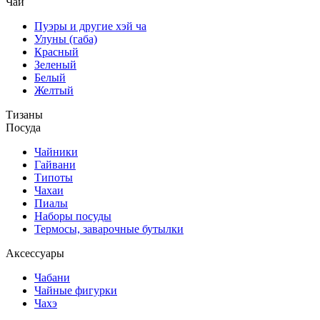
Чай
Пуэры и другие хэй ча
Улуны (габа)
Красный
Зеленый
Белый
Желтый
Тизаны
Посуда
Чайники
Гайвани
Типоты
Чахаи
Пиалы
Наборы посуды
Термосы, заварочные бутылки
Аксессуары
Чабани
Чайные фигурки
Чахэ