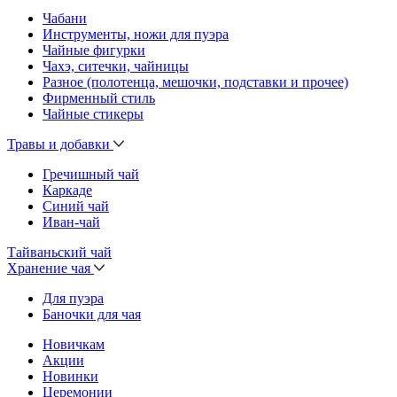
Чабани
Инструменты, ножи для пуэра
Чайные фигурки
Чахэ, ситечки, чайницы
Разное (полотенца, мешочки, подставки и прочее)
Фирменный стиль
Чайные стикеры
Травы и добавки
Гречишный чай
Каркаде
Синий чай
Иван-чай
Тайваньский чай
Хранение чая
Для пуэра
Баночки для чая
Новичкам
Акции
Новинки
Церемонии