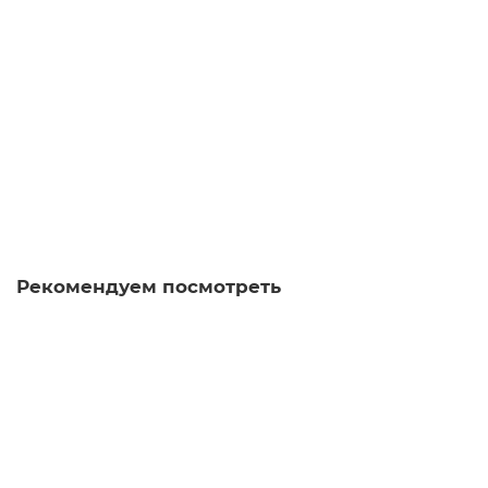
5.0
8 отзывов
Варианты
35 ₽
В корзину
Рекомендуем посмотреть
Ми Лань Сян Гаошань Дань Цун «Медовая Орхидея»
улун
98.83
Много