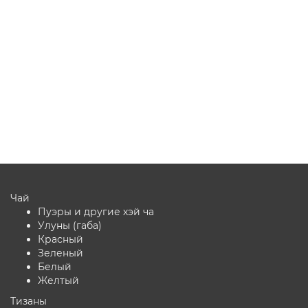
Варианты
450 ₽
В корзину
Чай
Пуэры и другие хэй ча
Улуны (габа)
Красный
Зеленый
Белый
Желтый
Тизаны