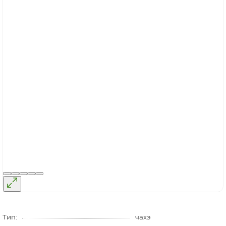
Тип:
чахэ