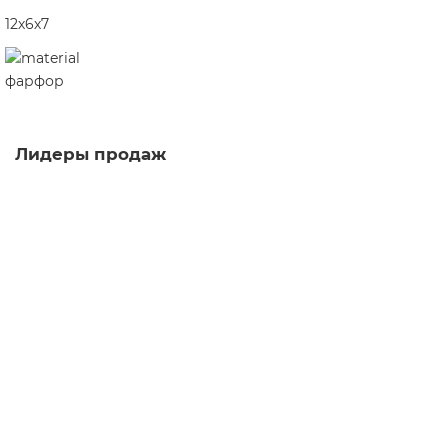
12х6х7
фарфор
Лидеры продаж
Сито Перо, металл
сито
76
Достаточно
5.0
3 отзыва
380 ₽
В корзину