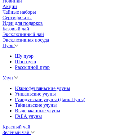
Новинки
Акции
Чайные наборы
Сертификаты
Идеи для подарков
Базовый чай
Эксклюзивный чай
Эксклюзивная посуда
Пуэр
Шу пуэр
Шэн пуэр
Рассыпной пуэр
Улун
Южнофуцзяньские улуны
Уишаньские улуны
Гуандунские улуны (Дань Цуны)
Тайваньские улуны
Выдержанные улуны
ГАБА улуны
Красный чай
Зелёный чай