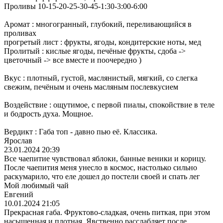
Проливы 10-15-20-25-30-45-1:30-3:00-6:00
Аромат : многогранный, глубокий, переливающийся в
проливах
прогретый лист : фрукты, ягоды, кондитерские ноты, мед
Пролитый : кислые ягоды, печёные фрукты, сдоба ->
цветочный -> все вместе и поочередно )
Вкус : плотный, густой, маслянистый, мягкий, со слегка
свежим, печёным и очень масляным послевкусием
Воздействие : ощутимое, с первой пиалы, спокойствие в теле
и бодрость духа. Мощное.
Вердикт : Габа топ - давно пью её. Классика.
Ярослав
23.01.2024 20:39
Все чаепитие чувствовал яблоки, банные веники и корицу.
После чаепития меня унесло в космос, настолько сильно
раскумарило, что еле дошел до постели своей и спать лег
Мой любимый чай
Евгений
10.01.2024 21:05
Прекрасная габа. Фруктово-сладкая, очень питкая, при этом
насыщенная и плотная. Явственно расслабляет после