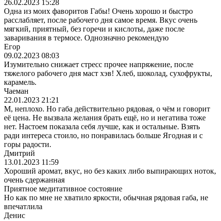
26.02.2023 15:28
Одна из моих фаворитов Габы! Очень хорошо и быстро
расслабляет, после рабочего дня самое время. Вкус очень
мягкий, приятный, без горечи и кислоты, даже после
заваривания в термосе. Однозначно рекомендую
Егор
09.02.2023 08:03
Изумительно снижает стресс прочее напряжение, после
тяжелого рабочего дня маст хэв! Хлеб, шоколад, сухофрукты,
карамель.
Чаеман
22.01.2023 21:21
М, неплохо. Но габа действительно рядовая, о чём и говорит
её цена. Не вызвала желания брать ещё, но и негатива тоже
нет. Настоем показала себя лучше, как и остальные. Взять
ради интереса стоило, но понравилась больше Ягодная и с
горы радости.
Дмитрий
13.01.2023 11:59
Хороший аромат, вкус, но без каких либо выпирающих ноток,
очень сдержанная
Приятное медитативное состояние
Но как по мне не хватило яркости, обычная рядовая габа, не
впечатлила
Денис