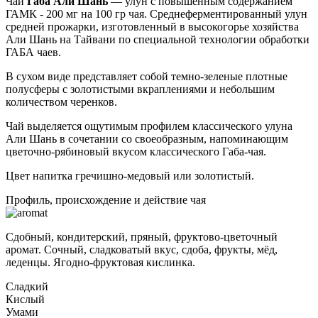
Чай
Габа Али Шань
— улун с повышенным содержанием
ГАМК - 200 мг на 100 гр чая. Среднеферментированный улун
средней прожарки, изготовленный в высокогорье хозяйства
Али Шань на Тайвани по специальной технологии обработки
ГАБА чаев.
В сухом виде представляет собой темно-зеленые плотные
полусферы с золотистыми вкраплениями и небольшим
количеством черенков.
Чай выделяется ощутимым профилем классического улуна
Али Шань в сочетании со своеобразным, напоминающим
цветочно-рябиновый вкусом классического Габа-чая.
Цвет напитка гречишно-медовый или золотистый.
Профиль, происхождение и действие чая
Сдобный, кондитерский, пряный, фруктово-цветочный
аромат. Сочный, сладковатый вкус, сдоба, фрукты, мёд,
леденцы. Ягодно-фруктовая кислинка.
Сладкий
Кислый
Умами