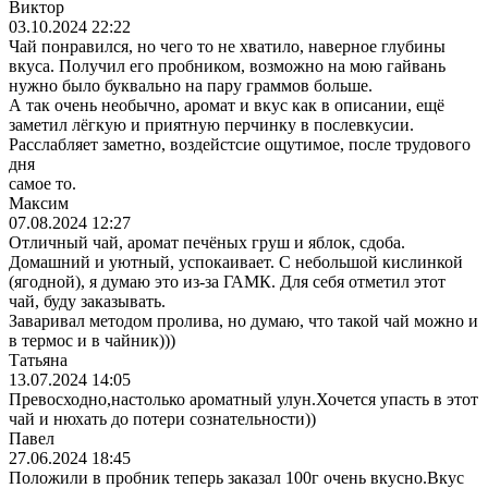
Виктор
03.10.2024 22:22
Чай понравился, но чего то не хватило, наверное глубины
вкуса. Получил его пробником, возможно на мою гайвань
нужно было буквально на пару граммов больше.
А так очень необычно, аромат и вкус как в описании, ещё
заметил лёгкую и приятную перчинку в послевкусии.
Расслабляет заметно, воздейстсие ощутимое, после трудового
дня
самое то.
Максим
07.08.2024 12:27
Отличный чай, аромат печёных груш и яблок, сдоба.
Домашний и уютный, успокаивает. С небольшой кислинкой
(ягодной), я думаю это из-за ГАМК. Для себя отметил этот
чай, буду заказывать.
Заваривал методом пролива, но думаю, что такой чай можно и
в термос и в чайник)))
Татьяна
13.07.2024 14:05
Превосходно,настолько ароматный улун.Хочется упасть в этот
чай и нюхать до потери сознательности))
Павел
27.06.2024 18:45
Положили в пробник теперь заказал 100г очень вкусно.Вкус