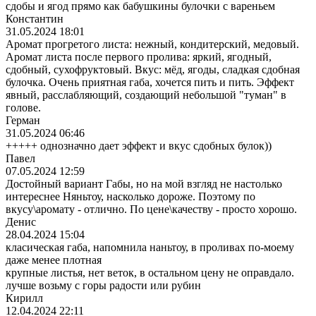
сдобы и ягод прямо как бабушкины булочки с вареньем
Константин
31.05.2024 18:01
Аромат прогретого листа: нежный, кондитерский, медовый.
Аромат листа после первого пролива: яркий, ягодный,
сдобный, сухофруктовый. Вкус: мёд, ягоды, сладкая сдобная
булочка. Очень приятная габа, хочется пить и пить. Эффект
явный, расслабляющий, создающий небольшой "туман" в
голове.
Герман
31.05.2024 06:46
+++++ однозначно дает эффект и вкус сдобных булок))
Павел
07.05.2024 12:59
Достойный вариант Габы, но на мой взгляд не настолько
интереснее Няньтоу, насколько дороже. Поэтому по
вкусу\аромату - отлично. По цене\качеству - просто хорошо.
Денис
28.04.2024 15:04
класическая габа, напомнила наньтоу, в проливах по-моему
даже менее плотная
крупные листья, нет веток, в остальном цену не оправдало.
лучше возьму с горы радости или рубин
Кирилл
12.04.2024 22:11