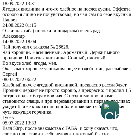
18.09.2022 13:31
Ягодная кислинка и что-то хлебное на послевкусии. Эффекта
особого я лично не почувствовал, но чай сам по себе вкусный
Паввел
24.08.2022 01:15
Отличная габа) положили подарком) очень рад
Александр
14.08.2022 18:04
Чай получил с заказом № 26626.
Чай хороший. Насыщенный. Ароматный. Держит много
проливов. Приятная кислинка. Сочный, плотный.
Во вкусе хлеб, ягоды, мёд.
Оказывает хорошее успокаивающее воздействие, расслабляет.
Сергей
08.07.2022 06:22
Хлебный вкус с ягодной кислинкой, прекрасно расслабляет.
Проливы держит не просто хорошо, а прекрасно: я пролил 1,5
литров воды с 6 граммов чая. С поздними проливами
становится слаще, а при перезаваривании в первых проливах
уходит ближе к «красноводной» и появляется благородная
чуть вяжущая горчинка.
Гусев
05.07.2022 13:33
Взял 50гр. после знакомства с ГАБА. и хочу сказать что,
сложно представить себе человека, который бы смог