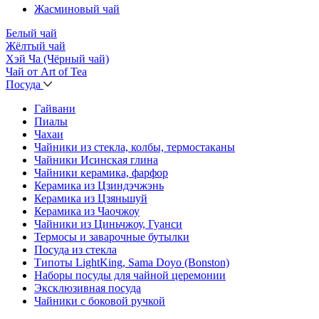
Жасминовый чай
Белый чай
Жёлтый чай
Хэй Ча (Чёрный чай)
Чай от Art of Tea
Посуда
Гайвани
Пиалы
Чахаи
Чайники из стекла, колбы, термостаканы
Чайники Исинская глина
Чайники керамика, фарфор
Керамика из Цзиндэчжэнь
Керамика из Цзяньшуй
Керамика из Чаочжоу
Чайники из Циньчжоу, Гуанси
Термосы и заварочные бутылки
Посуда из стекла
Типоты LightKing, Sama Doyo (Bonston)
Наборы посуды для чайной церемонии
Эксклюзивная посуда
Чайники с боковой ручкой