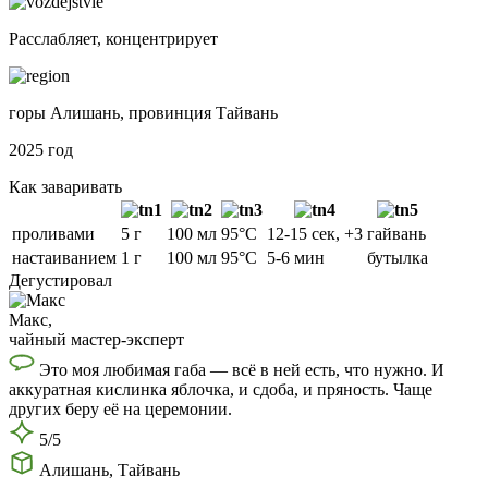
Расслабляет, концентрирует
горы Алишань, провинция Тайвань
2025 год
Как заваривать
проливами
5 г
100 мл
95°C
12-15 сек, +3
гайвань
настаиванием
1 г
100 мл
95°C
5-6 мин
бутылка
Дегустировал
Макс,
чайный мастер-эксперт
Это моя любимая габа — всё в ней есть, что нужно. И
аккуратная кислинка яблочка, и сдоба, и пряность. Чаще
других беру её на церемонии.
5/5
Алишань, Тайвань