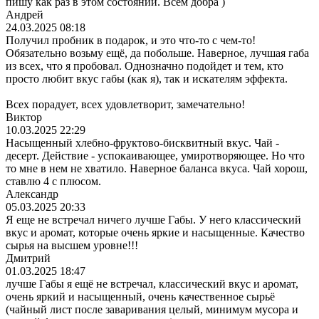
пишу как раз в этом состоянии. Всем добра )
Андрей
24.03.2025 08:18
Получил пробник в подарок, и это что-то с чем-то!
Обязательно возьму ещё, да побольше. Наверное, лучшая габа
из всех, что я пробовал. Однозначно подойдет и тем, кто
просто любит вкус габы (как я), так и искателям эффекта.
Всех порадует, всех удовлетворит, замечательно!
Виктор
10.03.2025 22:29
Насыщенный хлебно-фруктово-бисквитный вкус. Чай -
десерт. Действие - успокаивающее, умиротворяющее. Но что
то мне в нем не хватило. Наверное баланса вкуса. Чай хорош,
ставлю 4 с плюсом.
Александр
05.03.2025 20:33
Я еще не встречал ничего лучше Габы. У него классический
вкус и аромат, которые очень яркие и насыщенные. Качество
сырья на высшем уровне!!!
Дмитрий
01.03.2025 18:47
лучше Габы я ещё не встречал, классический вкус и аромат,
очень яркий и насыщенный, очень качественное сырьё
(чайный лист после заваривания целый, минимум мусора и