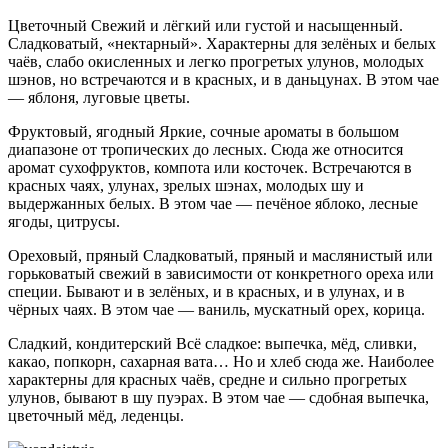
Цветочный
Свежий и лёгкий или густой и насыщенный.
Сладковатый, «нектарный». Характерны для зелёных и белых
чаёв, слабо окисленных и легко прогретых улунов, молодых
шэнов, но встречаются и в красных, и в даньцунах. В этом чае
— яблоня, луговые цветы.
Фруктовый, ягодный
Яркие, сочные ароматы в большом
диапазоне от тропических до лесных. Сюда же относится
аромат сухофруктов, компота или косточек. Встречаются в
красных чаях, улунах, зрелых шэнах, молодых шу и
выдержанных белых. В этом чае — печёное яблоко, лесные
ягоды, цитрусы.
Ореховый, пряный
Сладковатый, пряный и маслянистый или
горьковатый свежий в зависимости от конкретного ореха или
специи. Бывают и в зелёных, и в красных, и в улунах, и в
чёрных чаях. В этом чае — ваниль, мускатный орех, корица.
Сладкий, кондитерский
Всё сладкое: выпечка, мёд, сливки,
какао, попкорн, сахарная вата… Но и хлеб сюда же. Наиболее
характерны для красных чаёв, средне и сильно прогретых
улунов, бывают в шу пуэрах. В этом чае — сдобная выпечка,
цветочный мёд, леденцы.