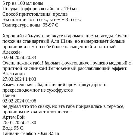
5 гр на 100 мл воды
Посуда: фарфоровая гайвань, 110 мл
Способ приготовления: пролив
Экспозиция: от 5 сек., затем + 3-5 сек.
Температура воды: 95-97 C
Хороший габа-улун, во вкусе и аромате цветы, ягоды. Очень
похож на стандартный Али Шань, но выдерживает больше
проливов и сам по себе более насыщенный и плотный
Алексей
02.04.2024 20:33
Очень нежная габа!!!аромат фруктов,вкус грушево медовый с
приятной кислинкой!!!мгновенный расслабляющий эффект.
Александр
27.03.2024 14:03
Замечательная габа, пьянящий аромат,вкус,просто
прекрасно,компот из сухофруктов
Павел
02.02.2024 01:06
не думал что это скажу, но эта габа понравилась в термосе,
проливом не хватает плотности...
Артем Бой
26.01.2024 21:30
Вода 95 С
Гайвань фарфор 70мл 3,5гр