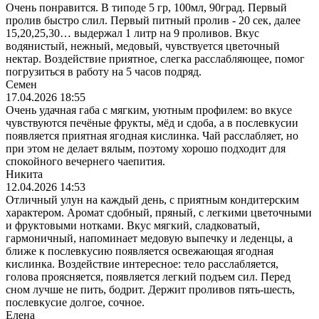
Очень понравится. В типоде 5 гр, 100мл, 90град. Первый
пролив быстро слил. Первый питный пролив - 20 сек, далее
15,20,25,30… выдержал 1 литр на 9 проливов. Вкус
водянистый, нежный, медовый, чувствуется цветочный
нектар. Воздействие приятное, слегка расслабляющее, помог
погрузиться в работу на 5 часов подряд.
Семен
17.04.2026 18:55
Очень удачная габа с мягким, уютным профилем: во вкусе
чувствуются печёные фрукты, мёд и сдоба, а в послевкусии
появляется приятная ягодная кислинка. Чай расслабляет, но
при этом не делает вялым, поэтому хорошо подходит для
спокойного вечернего чаепития.
Никита
12.04.2026 14:53
Отличный улун на каждый день, с приятным кондитерским
характером. Аромат сдобный, пряный, с легкими цветочными
и фруктовыми нотками. Вкус мягкий, сладковатый,
гармоничный, напоминает медовую выпечку и леденцы, а
ближе к послевкусию появляется освежающая ягодная
кислинка. Воздействие интересное: тело расслабляется,
голова проясняется, появляется легкий подъем сил. Перед
сном лучше не пить, бодрит. Держит проливов пять-шесть,
послевкусие долгое, сочное.
Елена