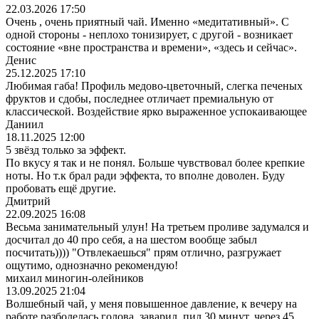
22.03.2026 17:50
Очень , очень приятный чай. Именно «медитативный». С
одной стороны - неплохо тонизирует, с другой - возникает
состояние «вне пространства и времени», «здесь и сейчас».
Денис
25.12.2025 17:10
Любимая габа! Профиль медово-цветочный, слегка печеных
фруктов и сдобы, последнее отличает премиальную от
классической. Воздействие ярко выраженное успокаивающее
Даниил
18.11.2025 12:00
5 звёзд только за эффект.
По вкусу я так и не понял. Больше чувствовал более крепкие
ноты. Но т.к брал ради эффекта, то вполне доволен. Буду
пробовать ещё другие.
Дмитрий
22.09.2025 16:08
Весьма занимательный улун! На третьем проливе задумался и
досчитал до 40 про себя, а на шестом вообще забыл
посчитать)))) "Отвлекаешься" прям отлично, разгружает
ощутимо, однозначно рекомендую!
михаил миногин-олейников
13.09.2025 21:04
Волшебный чай, у меня повышенное давление, к вечеру на
работе разболелась голова, заварил, пил 30 минут, через 45