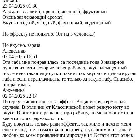
Михаил
23.04.2025 01:30
Аромат - сладкий, пряный, ягодный, фруктовый
Очень завлекающий аромат!
Вкус - сладкий, ягодный, фруктовый, леденцовый.
По эффекту не понятно, 10г на 3 человек..(
Но вкусно, зараза
Александр
07.04.2025 16:51
Эта габа мне понравилась, за последние года 3 наверное
лучшая из пяти которые перепробовал, вкус насыщенный
после нее стакан еще сутки пахнет так вкусно, в целом крутая
габа и если переплачивать, то только за такую габу. Спасибо,
понравилась.
Анжелика
02.04.2025 22:14
Пятерку ставлю только за эффект. Водянистая, термосная,
скучная. В отличии от Классической имеет резкую ноту во
вкусе. В описании речь шла про рябину, но можно описать и
как что-то из фармакологии.
Буду покупать только ради эффекта, так мило и нежно меня
ещё никогда не размазывало по древу, с уклоном в бла-бла и
любовь ко всем проявлениям мироздания. Кстати этот отзыв