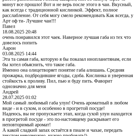
минут все прошло! Вот и не верь после этого в чаи. Вкусный,
как всегда с традиционной кислинкой. Эффект, полное
расслабление. От себя могу смело рекомендовать Как всегда, у
Арт оф ти- Лучшие чаи!!!
Павел
18.08.2025 20:48
очень понравился этот чаек. Наверное лучшая габа из тех что
довелось попить
Аарон
03.08.2025 14:44
Эта та самая габа, которую я бы показал инопланетянам, если
бы хотел обьяснить, что такое габа.
Именно она олицетворяет понятие габа алишань. Средняя
прожарка, подбродившие ягоды, сдоба. Кислинка и уверенная
стойкость к проливу. Пил, пью и буду пить. Фаворит
однозначно для меня
Андрей
28.07.2025 01:02
Мой самый любимый габа улун! Очень ароматный в любом
виде - и в сухом, и особенно в прогретой посуде!
Надеюсь, вы не пропускаете этап, когда сухой улун находится
в прогретой посуде - это по-настоящему раскрывает его
неповторимый аромат!
А какой сладкий запах остаётся в пиале и чахае, передать
текстом невозможно, нужно пробовать!)