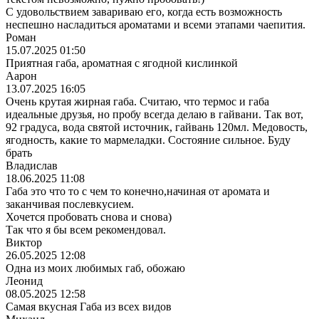
С удовольствием завариваю его, когда есть возможность
неспешно насладиться ароматами и всеми этапами чаепития.
Роман
15.07.2025 01:50
Приятная габа, ароматная с ягодной кислинкой
Аарон
13.07.2025 16:05
Очень крутая жирная габа. Считаю, что термос и габа
идеальные друзья, но пробу всегда делаю в гайвани. Так вот,
92 градуса, вода святой источник, гайвань 120мл. Медовость,
ягодность, какие то мармеладки. Состояние сильное. Буду
брать
Владислав
18.06.2025 11:08
Габа это что то с чем то конечно,начиная от аромата и
заканчивая послевкусием.
Хочется пробовать снова и снова)
Так что я бы всем рекомендовал.
Виктор
26.05.2025 12:08
Одна из моих любимых габ, обожаю
Леонид
08.05.2025 12:58
Самая вкусная Габа из всех видов