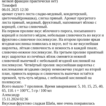
мелкой фракции практически нет)
Тимофей
06.01.2025 12:30
аромат сухого листа сладко-медовый, кондитерский,
цветочный(ромашка), слегка пряный. Аромат прогретого
листа пряный, медовый, фруктовый, напоминает яблоко с
корицей, слегка сливочный.
На первом проливе вкус яблочного пирога, посыпанного
корицей и политого мёдом, небольшая сливочность во вкусе и
фруктово-сливочное послевкусие. На втором проливе яркая
ягодная кислинка появилась в вкусе, всё та же вкуснейшая
шарлотка, лёгкая сливочность и нежность в каждой пиале,
сливочно-нежное послевкусие. На третьем проливе приятный
вкус шарлотки из печёных яблок сменяется нежной
сливочной выпечкой с небольшой ягодной кислинкой на
послевкусие. Четвёртый пролив: вкуснейшая шарлотка с
кисленькими ягодками сверху немножечко уходит на второй
план, пряность корицы и сливочность выпечки остаётся
прежней, чуть-чуть мёдика, с небольшой кислинкой на
полевкусие.
Всего вышло 7 проливов. Время заваривания: 5, 10, 15, 25, 40,
65, 110. t = 100°C, 5 гр / 100 мл
Александр
15.11.2024 02:36
Вкусная фруктово сладкая Шаба, мне очень понравилась