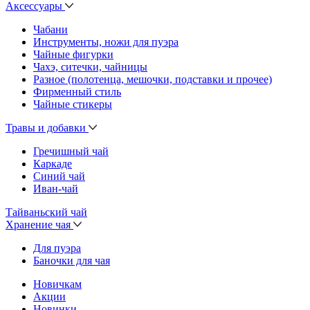
Аксессуары
Чабани
Инструменты, ножи для пуэра
Чайные фигурки
Чахэ, ситечки, чайницы
Разное (полотенца, мешочки, подставки и прочее)
Фирменный стиль
Чайные стикеры
Травы и добавки
Гречишный чай
Каркаде
Синий чай
Иван-чай
Тайваньский чай
Хранение чая
Для пуэра
Баночки для чая
Новичкам
Акции
Новинки