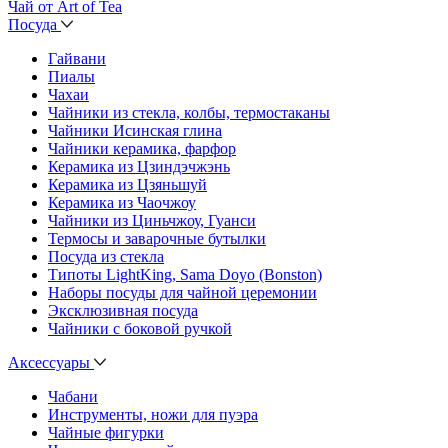
Чай от Art of Tea
Посуда
Гайвани
Пиалы
Чахаи
Чайники из стекла, колбы, термостаканы
Чайники Исинская глина
Чайники керамика, фарфор
Керамика из Цзиндэчжэнь
Керамика из Цзяньшуй
Керамика из Чаочжоу
Чайники из Циньчжоу, Гуанси
Термосы и заварочные бутылки
Посуда из стекла
Типоты LightKing, Sama Doyo (Bonston)
Наборы посуды для чайной церемонии
Эксклюзивная посуда
Чайники с боковой ручкой
Аксессуары
Чабани
Инструменты, ножи для пуэра
Чайные фигурки