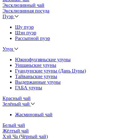
Эксклюзивный чай
Эксклюзивная посуда
Пуэр
Шу пуэр
Шэн пуэр
Рассыпной пуэр
Улун
Южнофуцзяньские улуны
Уишаньские улуны
Гуандунские улуны (Дань Цуны)
Тайваньские улуны
Выдержанные улуны
ГАБА улуны
Красный чай
Зелёный чай
Жасминовый чай
Белый чай
Жёлтый чай
Хэй Ча (Чёрный чай)