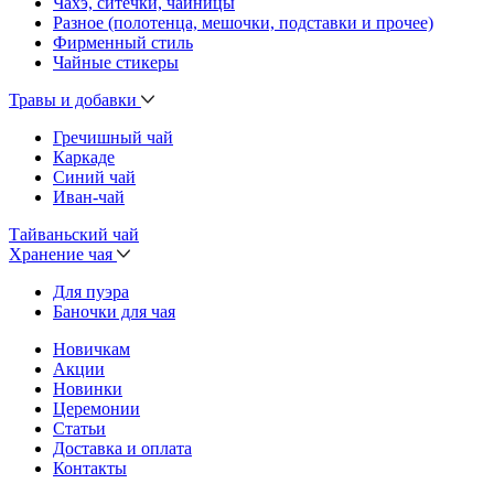
Чахэ, ситечки, чайницы
Разное (полотенца, мешочки, подставки и прочее)
Фирменный стиль
Чайные стикеры
Травы и добавки
Гречишный чай
Каркаде
Синий чай
Иван-чай
Тайваньский чай
Хранение чая
Для пуэра
Баночки для чая
Новичкам
Акции
Новинки
Церемонии
Статьи
Доставка и оплата
Контакты