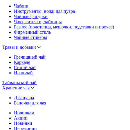
Чабани
Инструменты, ножи для пуэра
Чайные фигурки
Чахэ, ситечки, чайницы
Разное (полотенца, мешочки, подставки и прочее)
Фирменный стиль
Чайные стикеры
Травы и добавки
Гречишный чай
Каркаде
Синий чай
Иван-чай
Тайваньский чай
Хранение чая
Для пуэра
Баночки для чая
Новичкам
Акции
Новинки
Церемонии