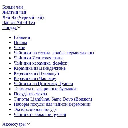
Белый чай
Жёлтый чай
Хэй Ча (Чёрный чай)
Чай от Art of Tea
Посуда
Гайвани
Пиалы
Чахаи
Чайники из стекла, колбы, термостаканы
Чайники Исинская глина
Чайники керамика, фарфор
Керамика из Цзиндэчжэнь
Керамика из Цзяньшуй
Керамика из Чаочжоу
Чайники из Циньчжоу, Гуанси
Термосы и заварочные бутылки
Посуда из стекла
Типоты LightKing, Sama Doyo (Bonston)
Наборы посуды для чайной церемонии
Эксклюзивная посуда
Чайники с боковой ручкой
Аксессуары