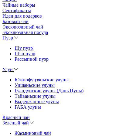
Чайные наборы
Сертификаты
Идеи для подарков
Базовый чай
Эксклюзивный чай
Эксклюзивная посуда
Пуэр
Шу пуэр
Шэн пуэр
Рассыпной пуэр
Улун
Южнофуцзяньские улуны
Уишаньские улуны
Гуандунские улуны (Дань Цуны)
Тайваньские улуны
Выдержанные улуны
ГАБА улуны
Красный чай
Зелёный чай
Жасминовый чай