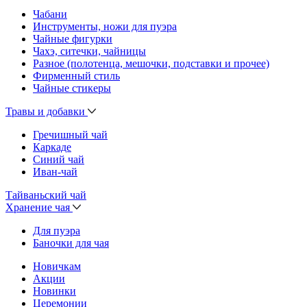
Чабани
Инструменты, ножи для пуэра
Чайные фигурки
Чахэ, ситечки, чайницы
Разное (полотенца, мешочки, подставки и прочее)
Фирменный стиль
Чайные стикеры
Травы и добавки
Гречишный чай
Каркаде
Синий чай
Иван-чай
Тайваньский чай
Хранение чая
Для пуэра
Баночки для чая
Новичкам
Акции
Новинки
Церемонии