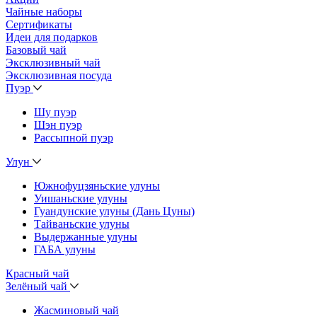
Чайные наборы
Сертификаты
Идеи для подарков
Базовый чай
Эксклюзивный чай
Эксклюзивная посуда
Пуэр
Шу пуэр
Шэн пуэр
Рассыпной пуэр
Улун
Южнофуцзяньские улуны
Уишаньские улуны
Гуандунские улуны (Дань Цуны)
Тайваньские улуны
Выдержанные улуны
ГАБА улуны
Красный чай
Зелёный чай
Жасминовый чай