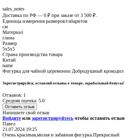
sales_notes
Доставка по РФ — 0 ₽ при заказе от 3 500 ₽.
Единица измерения размеров/габаритов
см
Материал
глина
Размер
5х5х5
Страна производства товара
Китай
name
Фигурка для чайной церемонии Добродушный крокодил
Зарегистрируйся, оставляй отзывы о товаре, зарабатывай бонусы!
Отзывов: 1
Средняя оценка: 5.0
Оставить отзыв
Напишите свой отзыв
Войдите
или
зарегистрируйтесь
чтобы оставить отзыв
Павел
21.07.2024 19:25
Очень красивая,милая и забавная фигурка.Прекрасный