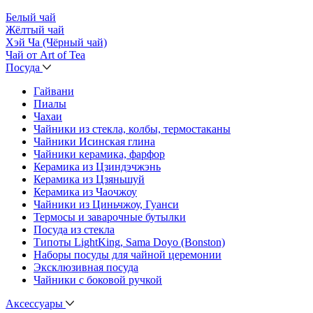
Белый чай
Жёлтый чай
Хэй Ча (Чёрный чай)
Чай от Art of Tea
Посуда
Гайвани
Пиалы
Чахаи
Чайники из стекла, колбы, термостаканы
Чайники Исинская глина
Чайники керамика, фарфор
Керамика из Цзиндэчжэнь
Керамика из Цзяньшуй
Керамика из Чаочжоу
Чайники из Циньчжоу, Гуанси
Термосы и заварочные бутылки
Посуда из стекла
Типоты LightKing, Sama Doyo (Bonston)
Наборы посуды для чайной церемонии
Эксклюзивная посуда
Чайники с боковой ручкой
Аксессуары