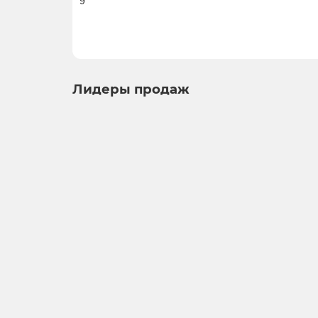
9
Лидеры продаж
Фигурка Лабубу, белая 804, глина, 7 см
фигурки
1
Мало
Нет отзывов
3 450 ₽