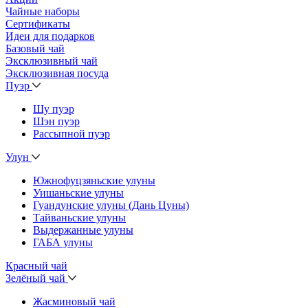
Чайные наборы
Сертификаты
Идеи для подарков
Базовый чай
Эксклюзивный чай
Эксклюзивная посуда
Пуэр
Шу пуэр
Шэн пуэр
Рассыпной пуэр
Улун
Южнофуцзяньские улуны
Уишаньские улуны
Гуандунские улуны (Дань Цуны)
Тайваньские улуны
Выдержанные улуны
ГАБА улуны
Красный чай
Зелёный чай
Жасминовый чай