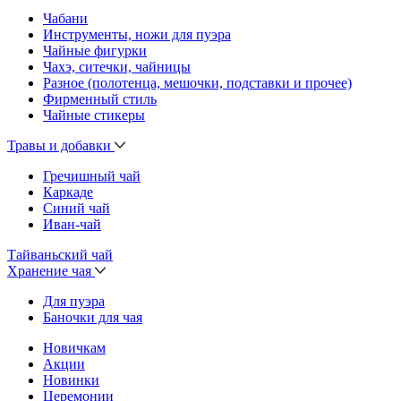
Чабани
Инструменты, ножи для пуэра
Чайные фигурки
Чахэ, ситечки, чайницы
Разное (полотенца, мешочки, подставки и прочее)
Фирменный стиль
Чайные стикеры
Травы и добавки
Гречишный чай
Каркаде
Синий чай
Иван-чай
Тайваньский чай
Хранение чая
Для пуэра
Баночки для чая
Новичкам
Акции
Новинки
Церемонии