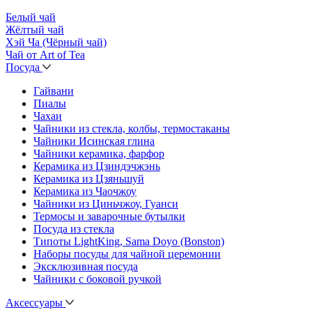
Белый чай
Жёлтый чай
Хэй Ча (Чёрный чай)
Чай от Art of Tea
Посуда
Гайвани
Пиалы
Чахаи
Чайники из стекла, колбы, термостаканы
Чайники Исинская глина
Чайники керамика, фарфор
Керамика из Цзиндэчжэнь
Керамика из Цзяньшуй
Керамика из Чаочжоу
Чайники из Циньчжоу, Гуанси
Термосы и заварочные бутылки
Посуда из стекла
Типоты LightKing, Sama Doyo (Bonston)
Наборы посуды для чайной церемонии
Эксклюзивная посуда
Чайники с боковой ручкой
Аксессуары