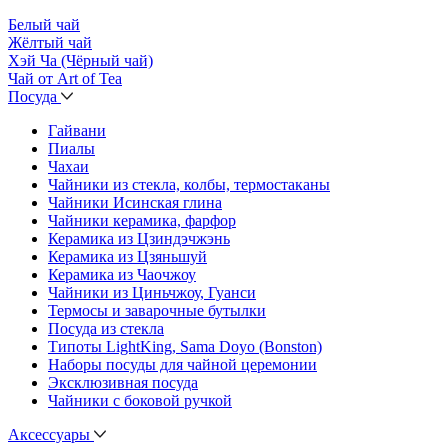
Белый чай
Жёлтый чай
Хэй Ча (Чёрный чай)
Чай от Art of Tea
Посуда
Гайвани
Пиалы
Чахаи
Чайники из стекла, колбы, термостаканы
Чайники Исинская глина
Чайники керамика, фарфор
Керамика из Цзиндэчжэнь
Керамика из Цзяньшуй
Керамика из Чаочжоу
Чайники из Циньчжоу, Гуанси
Термосы и заварочные бутылки
Посуда из стекла
Типоты LightKing, Sama Doyo (Bonston)
Наборы посуды для чайной церемонии
Эксклюзивная посуда
Чайники с боковой ручкой
Аксессуары