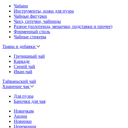
Чабани
Инструменты, ножи для пуэра
Чайные фигурки
Чахэ, ситечки, чайницы
Разное (полотенца, мешочки, подставки и прочее)
Фирменный стиль
Чайные стикеры
Травы и добавки
Гречишный чай
Каркаде
Синий чай
Иван-чай
Тайваньский чай
Хранение чая
Для пуэра
Баночки для чая
Новичкам
Акции
Новинки
Церемонии