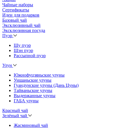
Чайные наборы
Сертификаты
Идеи для подарков
Базовый чай
Эксклюзивный чай
Эксклюзивная посуда
Пуэр
Шу пуэр
Шэн пуэр
Рассыпной пуэр
Улун
Южнофуцзяньские улуны
Уишаньские улуны
Гуандунские улуны (Дань Цуны)
Тайваньские улуны
Выдержанные улуны
ГАБА улуны
Красный чай
Зелёный чай
Жасминовый чай