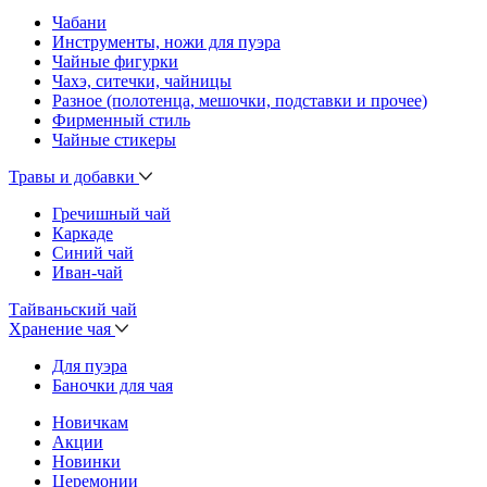
Чабани
Инструменты, ножи для пуэра
Чайные фигурки
Чахэ, ситечки, чайницы
Разное (полотенца, мешочки, подставки и прочее)
Фирменный стиль
Чайные стикеры
Травы и добавки
Гречишный чай
Каркаде
Синий чай
Иван-чай
Тайваньский чай
Хранение чая
Для пуэра
Баночки для чая
Новичкам
Акции
Новинки
Церемонии