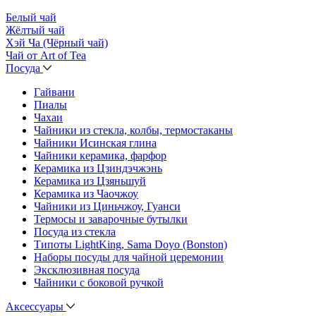
Белый чай
Жёлтый чай
Хэй Ча (Чёрный чай)
Чай от Art of Tea
Посуда
Гайвани
Пиалы
Чахаи
Чайники из стекла, колбы, термостаканы
Чайники Исинская глина
Чайники керамика, фарфор
Керамика из Цзиндэчжэнь
Керамика из Цзяньшуй
Керамика из Чаочжоу
Чайники из Циньчжоу, Гуанси
Термосы и заварочные бутылки
Посуда из стекла
Типоты LightKing, Sama Doyo (Bonston)
Наборы посуды для чайной церемонии
Эксклюзивная посуда
Чайники с боковой ручкой
Аксессуары