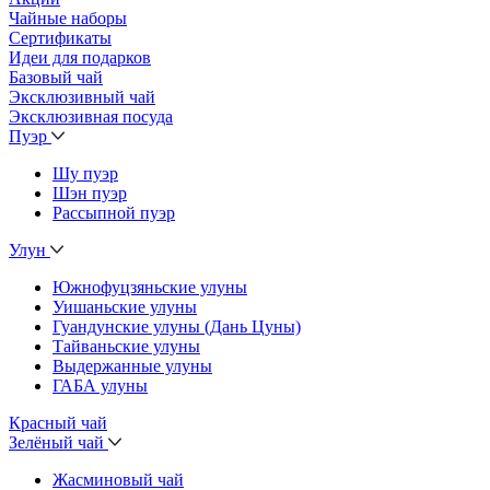
Чайные наборы
Сертификаты
Идеи для подарков
Базовый чай
Эксклюзивный чай
Эксклюзивная посуда
Пуэр
Шу пуэр
Шэн пуэр
Рассыпной пуэр
Улун
Южнофуцзяньские улуны
Уишаньские улуны
Гуандунские улуны (Дань Цуны)
Тайваньские улуны
Выдержанные улуны
ГАБА улуны
Красный чай
Зелёный чай
Жасминовый чай