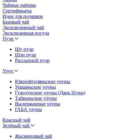
Чайные наборы
Сертификаты
Идеи для подарков
Базовый чай
Эксклюзивный чай
Эксклюзивная посуда
Пуэр
Шу пуэр
Шэн пуэр
Рассыпной пуэр
Улун
Южнофуцзяньские улуны
Уишаньские улуны
Гуандунские улуны (Дань Цуны)
Тайваньские улуны
Выдержанные улуны
ГАБА улуны
Красный чай
Зелёный чай
Жасминовый чай