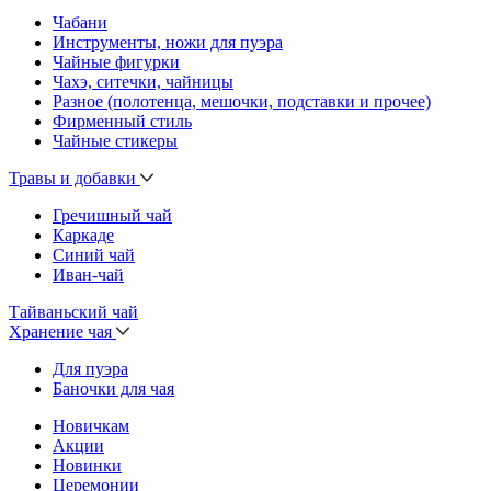
Чабани
Инструменты, ножи для пуэра
Чайные фигурки
Чахэ, ситечки, чайницы
Разное (полотенца, мешочки, подставки и прочее)
Фирменный стиль
Чайные стикеры
Травы и добавки
Гречишный чай
Каркаде
Синий чай
Иван-чай
Тайваньский чай
Хранение чая
Для пуэра
Баночки для чая
Новичкам
Акции
Новинки
Церемонии