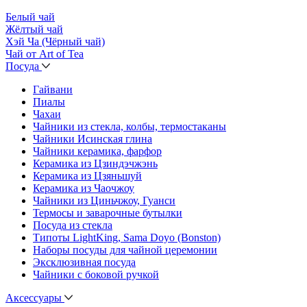
Белый чай
Жёлтый чай
Хэй Ча (Чёрный чай)
Чай от Art of Tea
Посуда
Гайвани
Пиалы
Чахаи
Чайники из стекла, колбы, термостаканы
Чайники Исинская глина
Чайники керамика, фарфор
Керамика из Цзиндэчжэнь
Керамика из Цзяньшуй
Керамика из Чаочжоу
Чайники из Циньчжоу, Гуанси
Термосы и заварочные бутылки
Посуда из стекла
Типоты LightKing, Sama Doyo (Bonston)
Наборы посуды для чайной церемонии
Эксклюзивная посуда
Чайники с боковой ручкой
Аксессуары