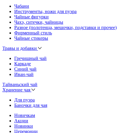
Чабани
Инструменты, ножи для пуэра
Чайные фигурки
Чахэ, ситечки, чайницы
Разное (полотенца, мешочки, подставки и прочее)
Фирменный стиль
Чайные стикеры
Травы и добавки
Гречишный чай
Каркаде
Синий чай
Иван-чай
Тайваньский чай
Хранение чая
Для пуэра
Баночки для чая
Новичкам
Акции
Новинки
Церемонии