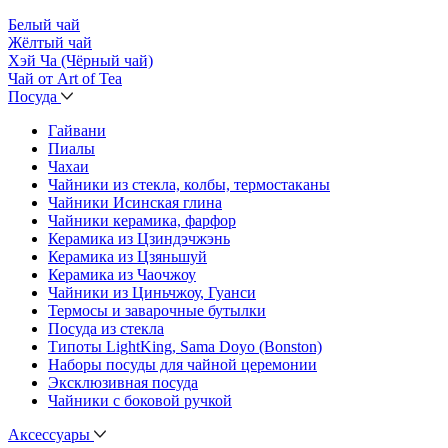
Белый чай
Жёлтый чай
Хэй Ча (Чёрный чай)
Чай от Art of Tea
Посуда
Гайвани
Пиалы
Чахаи
Чайники из стекла, колбы, термостаканы
Чайники Исинская глина
Чайники керамика, фарфор
Керамика из Цзиндэчжэнь
Керамика из Цзяньшуй
Керамика из Чаочжоу
Чайники из Циньчжоу, Гуанси
Термосы и заварочные бутылки
Посуда из стекла
Типоты LightKing, Sama Doyo (Bonston)
Наборы посуды для чайной церемонии
Эксклюзивная посуда
Чайники с боковой ручкой
Аксессуары