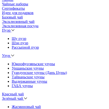
Чайные наборы
Сертификаты
Идеи для подарков
Базовый чай
Эксклюзивный чай
Эксклюзивная посуда
Пуэр
Шу пуэр
Шэн пуэр
Рассыпной пуэр
Улун
Южнофуцзяньские улуны
Уишаньские улуны
Гуандунские улуны (Дань Цуны)
Тайваньские улуны
Выдержанные улуны
ГАБА улуны
Красный чай
Зелёный чай
Жасминовый чай