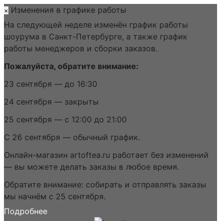
Изменения в графике работы
×
На следующей неделе изменён график работы
шоурума в Санкт-Петербурге, а также график
работы менеджеров и сборки заказов.
Пожалуйста, обратите внимание:
23 сентября — до 16:30
24 сентября — закрыты
25 сентября — с 12:00 до 21:00
С 26 сентября — обычный график.
Онлайн-магазин artoftea.ru работает без изменений
— вы можете делать заказы в любое время.
Обратите внимание: собирать и отправлять заказы
мы начнём с 25 сентября.
Подробнее