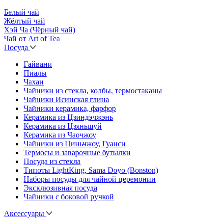
Белый чай
Жёлтый чай
Хэй Ча (Чёрный чай)
Чай от Art of Tea
Посуда
Гайвани
Пиалы
Чахаи
Чайники из стекла, колбы, термостаканы
Чайники Исинская глина
Чайники керамика, фарфор
Керамика из Цзиндэчжэнь
Керамика из Цзяньшуй
Керамика из Чаочжоу
Чайники из Циньчжоу, Гуанси
Термосы и заварочные бутылки
Посуда из стекла
Типоты LightKing, Sama Doyo (Bonston)
Наборы посуды для чайной церемонии
Эксклюзивная посуда
Чайники с боковой ручкой
Аксессуары