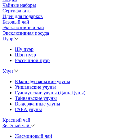
Чайные наборы
Сертификаты
Идеи для подарков
Базовый чай
Эксклюзивный чай
Эксклюзивная посуда
Пуэр
Шу пуэр
Шэн пуэр
Рассыпной пуэр
Улун
Южнофуцзяньские улуны
Уишаньские улуны
Гуандунские улуны (Дань Цуны)
Тайваньские улуны
Выдержанные улуны
ГАБА улуны
Красный чай
Зелёный чай
Жасминовый чай