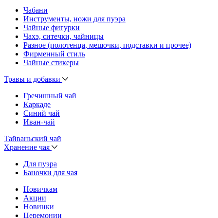
Чабани
Инструменты, ножи для пуэра
Чайные фигурки
Чахэ, ситечки, чайницы
Разное (полотенца, мешочки, подставки и прочее)
Фирменный стиль
Чайные стикеры
Травы и добавки
Гречишный чай
Каркаде
Синий чай
Иван-чай
Тайваньский чай
Хранение чая
Для пуэра
Баночки для чая
Новичкам
Акции
Новинки
Церемонии