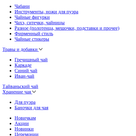
Чабани
Инструменты, ножи для пуэра
Чайные фигурки
Чахэ, ситечки, чайницы
Разное (полотенца, мешочки, подставки и прочее)
Фирменный стиль
Чайные стикеры
Травы и добавки
Гречишный чай
Каркаде
Синий чай
Иван-чай
Тайваньский чай
Хранение чая
Для пуэра
Баночки для чая
Новичкам
Акции
Новинки
Церемонии