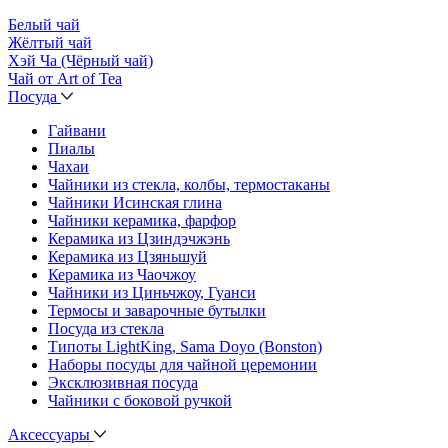
Белый чай
Жёлтый чай
Хэй Ча (Чёрный чай)
Чай от Art of Tea
Посуда
Гайвани
Пиалы
Чахаи
Чайники из стекла, колбы, термостаканы
Чайники Исинская глина
Чайники керамика, фарфор
Керамика из Цзиндэчжэнь
Керамика из Цзяньшуй
Керамика из Чаочжоу
Чайники из Циньчжоу, Гуанси
Термосы и заварочные бутылки
Посуда из стекла
Типоты LightKing, Sama Doyo (Bonston)
Наборы посуды для чайной церемонии
Эксклюзивная посуда
Чайники с боковой ручкой
Аксессуары