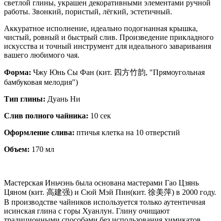
светлой глины, украшен декоративными элементами ручной
работы. Звонкий, пористый, лёгкий, эстетичный.
Аккуратное исполнение, идеально подогнанная крышка,
чистый, ровный и быстрый слив. Произведение прикладного
искусства и точный инструмент для идеального заваривания
вашего любимого чая.
Форма:
Чжу Юнь Сы Фан (кит. 四方竹韵, "Прямоугольная
бамбуковая мелодия")
Тип глины:
Дуань Ни
Слив полного чайника:
10 сек
Оформление слива:
птичья клетка на 10 отверстий
Объем:
170 мл
Мастерская Иньчэнь была основана мастерами Гао Цзянь
Цяном (кит. 高建强) и Сюй Мэй Пин(кит. 徐美萍) в 2000 году.
В производстве чайников используется только аутентичная
исинская глина с горы Хуанлун. Глину очищают
традиционными способами без использования химикатов.