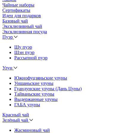
Чайные наборы
Сертификаты
Идеи для подарков
Базовый чай
Эксклюзивный чай
Эксклюзивная посуда
Пуэр
Шу пуэр
Шэн пуэр
Рассыпной пуэр
Улун
Южнофуцзяньские улуны
Уишаньские улуны
Гуандунские улуны (Дань Цуны)
Тайваньские улуны
Выдержанные улуны
ГАБА улуны
Красный чай
Зелёный чай
Жасминовый чай