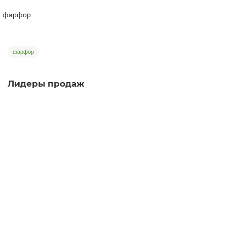
фарфор
фарфор
Лидеры продаж
Пиала 1280, исинская глина, 30 мл
пиала
99
Много
Нет отзывов
350 ₽