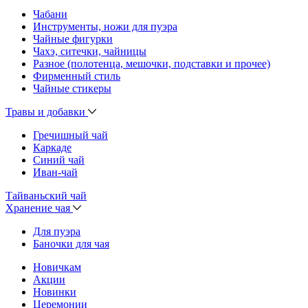
Чабани
Инструменты, ножи для пуэра
Чайные фигурки
Чахэ, ситечки, чайницы
Разное (полотенца, мешочки, подставки и прочее)
Фирменный стиль
Чайные стикеры
Травы и добавки
Гречишный чай
Каркаде
Синий чай
Иван-чай
Тайваньский чай
Хранение чая
Для пуэра
Баночки для чая
Новичкам
Акции
Новинки
Церемонии