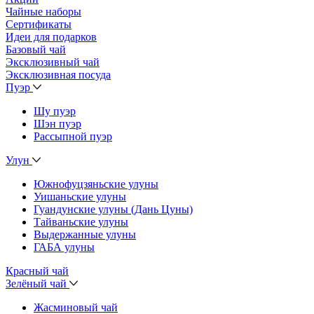
Чайные наборы
Сертификаты
Идеи для подарков
Базовый чай
Эксклюзивный чай
Эксклюзивная посуда
Пуэр
Шу пуэр
Шэн пуэр
Рассыпной пуэр
Улун
Южнофуцзяньские улуны
Уишаньские улуны
Гуандунские улуны (Дань Цуны)
Тайваньские улуны
Выдержанные улуны
ГАБА улуны
Красный чай
Зелёный чай
Жасминовый чай