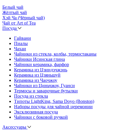
Белый чай
Жёлтый чай
Хэй Ча (Чёрный чай)
Чай от Art of Tea
Посуда
Гайвани
Пиалы
Чахаи
Чайники из стекла, колбы, термостаканы
Чайники Исинская глина
Чайники керамика, фарфор
Керамика из Цзиндэчжэнь
Керамика из Цзяньшуй
Керамика из Чаочжоу
Чайники из Циньчжоу, Гуанси
Термосы и заварочные бутылки
Посуда из стекла
Типоты LightKing, Sama Doyo (Bonston)
Наборы посуды для чайной церемонии
Эксклюзивная посуда
Чайники с боковой ручкой
Аксессуары