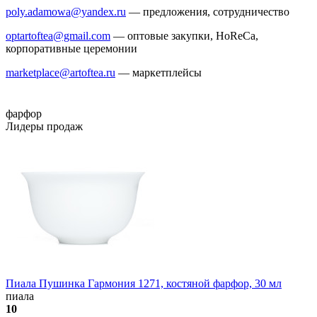
poly.adamowa@yandex.ru
— предложения, сотрудничество
optartoftea@gmail.com
— оптовые закупки, HoReCa,
корпоративные церемонии
marketplace@artoftea.ru
— маркетплейсы
фарфор
Лидеры продаж
Пиала Пушинка Гармония 1271, костяной фарфор, 30 мл
пиала
10