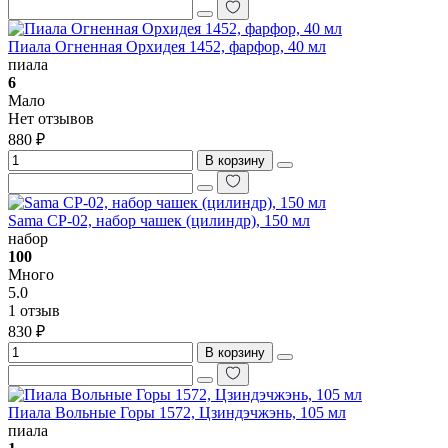
Пиала Огненная Орхидея 1452, фарфор, 40 мл
пиала
6
Мало
Нет отзывов
880 ₽
В корзину
Sama CP-02, набор чашек (цилиндр), 150 мл
набор
100
Много
5.0
1 отзыв
830 ₽
В корзину
Пиала Вольные Горы 1572, Цзиндэчжэнь, 105 мл
пиала