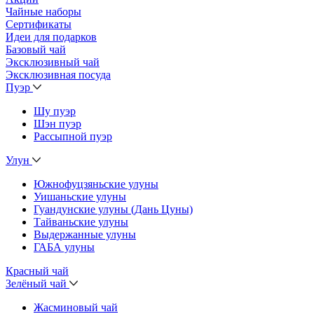
Чайные наборы
Сертификаты
Идеи для подарков
Базовый чай
Эксклюзивный чай
Эксклюзивная посуда
Пуэр
Шу пуэр
Шэн пуэр
Рассыпной пуэр
Улун
Южнофуцзяньские улуны
Уишаньские улуны
Гуандунские улуны (Дань Цуны)
Тайваньские улуны
Выдержанные улуны
ГАБА улуны
Красный чай
Зелёный чай
Жасминовый чай