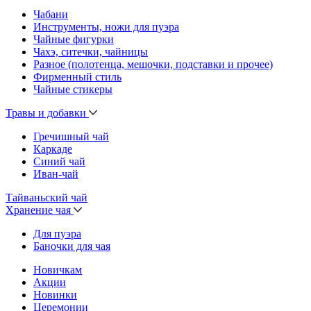
Чабани
Инструменты, ножи для пуэра
Чайные фигурки
Чахэ, ситечки, чайницы
Разное (полотенца, мешочки, подставки и прочее)
Фирменный стиль
Чайные стикеры
Травы и добавки
Гречишный чай
Каркаде
Синий чай
Иван-чай
Тайваньский чай
Хранение чая
Для пуэра
Баночки для чая
Новичкам
Акции
Новинки
Церемонии