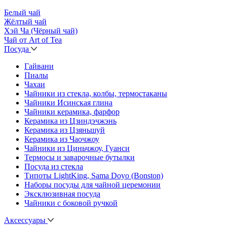
Белый чай
Жёлтый чай
Хэй Ча (Чёрный чай)
Чай от Art of Tea
Посуда
Гайвани
Пиалы
Чахаи
Чайники из стекла, колбы, термостаканы
Чайники Исинская глина
Чайники керамика, фарфор
Керамика из Цзиндэчжэнь
Керамика из Цзяньшуй
Керамика из Чаочжоу
Чайники из Циньчжоу, Гуанси
Термосы и заварочные бутылки
Посуда из стекла
Типоты LightKing, Sama Doyo (Bonston)
Наборы посуды для чайной церемонии
Эксклюзивная посуда
Чайники с боковой ручкой
Аксессуары