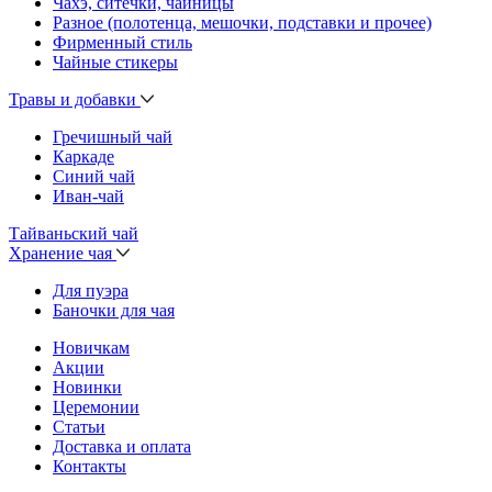
Чахэ, ситечки, чайницы
Разное (полотенца, мешочки, подставки и прочее)
Фирменный стиль
Чайные стикеры
Травы и добавки
Гречишный чай
Каркаде
Синий чай
Иван-чай
Тайваньский чай
Хранение чая
Для пуэра
Баночки для чая
Новичкам
Акции
Новинки
Церемонии
Статьи
Доставка и оплата
Контакты