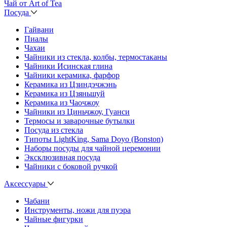
Чай от Art of Tea
Посуда
Гайвани
Пиалы
Чахаи
Чайники из стекла, колбы, термостаканы
Чайники Исинская глина
Чайники керамика, фарфор
Керамика из Цзиндэчжэнь
Керамика из Цзяньшуй
Керамика из Чаочжоу
Чайники из Циньчжоу, Гуанси
Термосы и заварочные бутылки
Посуда из стекла
Типоты LightKing, Sama Doyo (Bonston)
Наборы посуды для чайной церемонии
Эксклюзивная посуда
Чайники с боковой ручкой
Аксессуары
Чабани
Инструменты, ножи для пуэра
Чайные фигурки