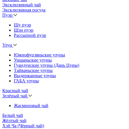
Эксклюзивный чай
Эксклюзивная посуда
Пуэр
Шу пуэр
Шэн пуэр
Рассыпной пуэр
Улун
Южнофуцзяньские улуны
Уишаньские улуны
Гуандунские улуны (Дань Цуны)
Тайваньские улуны
Выдержанные улуны
ГАБА улуны
Красный чай
Зелёный чай
Жасминовый чай
Белый чай
Жёлтый чай
Хэй Ча (Чёрный чай)