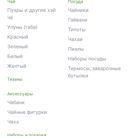
Чай
Посуда
Пуэры и другие хэй
Чайники
ча
Гайвани
Улуны (габа)
Типоты
Красный
Чахаи
Зеленый
Пиалы
Белый
Наборы посуды
Желтый
Термосы, заварочные
бутылки
Тизаны
Аксессуары
Чабани
Чайные фигурки
Чахэ
Наборы и подарки