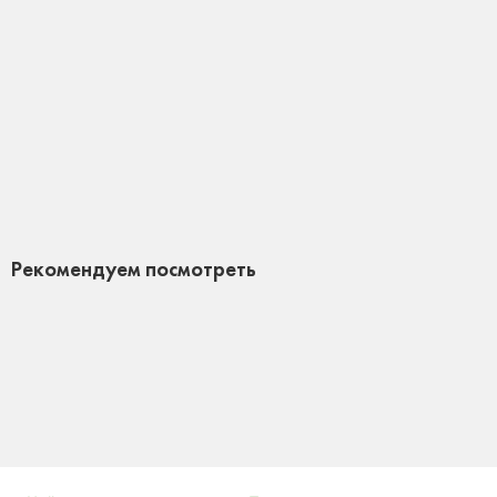
5.0
2 отзыва
2 533 ₽
2 980 ₽
В корзину
Рекомендуем посмотреть