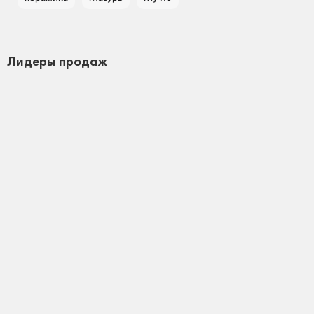
Лидеры продаж
Sama CP-02, набор чашек (цилиндр), 150 мл
Набор
Много
5.0
1 отзыв
830 ₽
В корзину