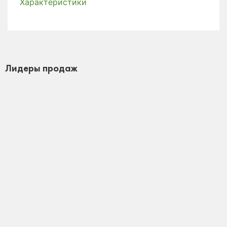
Характеристики
Лидеры продаж
Пиала Солнечный Камень 1543, фарфор, 40 мл
Пиала
Достаточно
Нет отзывов
980 ₽