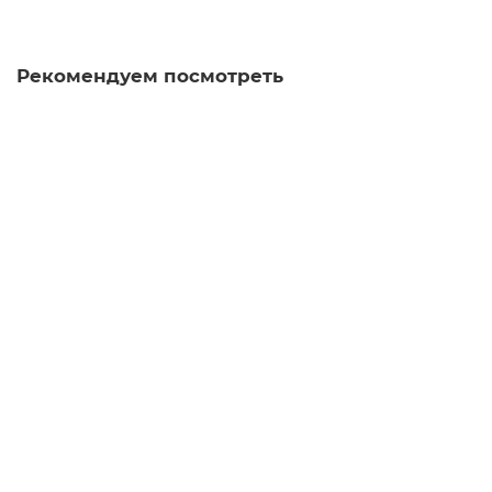
В корзину
Рекомендуем посмотреть
Пиала Призрак Орхидеи 1257, фарфор, 35 мл
пиала
45
Достаточно