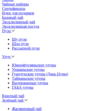
Чайные наборы
Сертификаты
Идеи для подарков
Базовый чай
Эксклюзивный чай
Эксклюзивная посуда
Пуэр
Шу пуэр
Шэн пуэр
Рассыпной пуэр
Улун
Южнофуцзяньские улуны
Уишаньские улуны
Гуандунские улуны (Дань Цуны)
Тайваньские улуны
Выдержанные улуны
ГАБА улуны
Красный чай
Зелёный чай
Жасминовый чай