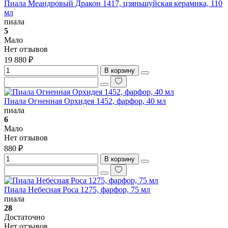
Пиала Меандровый Дракон 1417, цзяньшуйская керамика, 110
мл
пиала
5
Мало
Нет отзывов
19 880 ₽
В корзину
Пиала Огненная Орхидея 1452, фарфор, 40 мл
пиала
6
Мало
Нет отзывов
880 ₽
В корзину
Пиала Небесная Роса 1275, фарфор, 75 мл
пиала
28
Достаточно
Нет отзывов