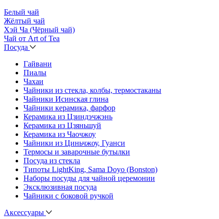
Белый чай
Жёлтый чай
Хэй Ча (Чёрный чай)
Чай от Art of Tea
Посуда
Гайвани
Пиалы
Чахаи
Чайники из стекла, колбы, термостаканы
Чайники Исинская глина
Чайники керамика, фарфор
Керамика из Цзиндэчжэнь
Керамика из Цзяньшуй
Керамика из Чаочжоу
Чайники из Циньчжоу, Гуанси
Термосы и заварочные бутылки
Посуда из стекла
Типоты LightKing, Sama Doyo (Bonston)
Наборы посуды для чайной церемонии
Эксклюзивная посуда
Чайники с боковой ручкой
Аксессуары