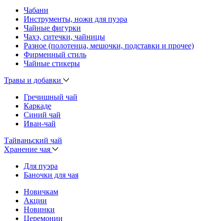
Чабани
Инструменты, ножи для пуэра
Чайные фигурки
Чахэ, ситечки, чайницы
Разное (полотенца, мешочки, подставки и прочее)
Фирменный стиль
Чайные стикеры
Травы и добавки
Гречишный чай
Каркаде
Синий чай
Иван-чай
Тайваньский чай
Хранение чая
Для пуэра
Баночки для чая
Новичкам
Акции
Новинки
Церемонии