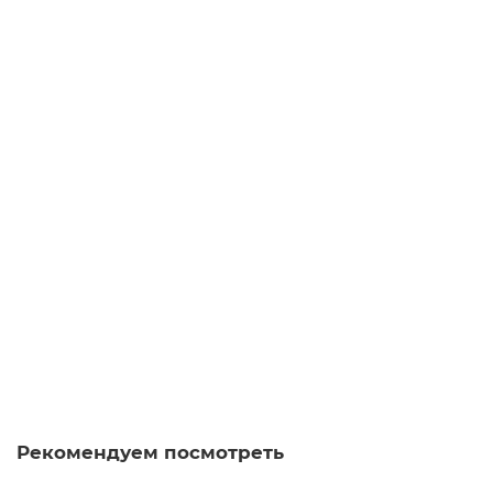
480 ₽
В корзину
Пиала Гранат 1276, фарфор, 75 мл
пиала
1
Мало
850 ₽
В корзину
Рекомендуем посмотреть