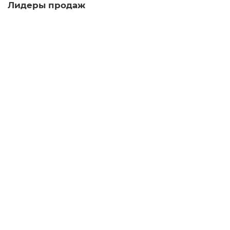
Лидеры продаж
Пиала Палитра 1220, фарфор, 80 мл
пиала
18
Мало
980 ₽
В корзину