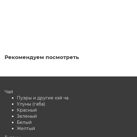
5.0
1 отзыв
830 ₽
В корзину
Рекомендуем посмотреть
Чай
Пуэры и другие хэй ча
Улуны (габа)
Красный
Зеленый
Белый
Желтый