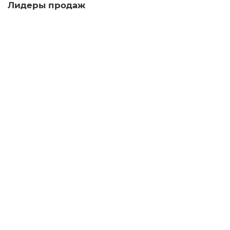
Лидеры продаж
Пиала Пушинка, костяной фарфор, 40 мл
пиала
43
Достаточно
5.0
4 отзыва
460 ₽
В корзину
Пиала Ржаная корочка 722, исинская глина, 45 мл