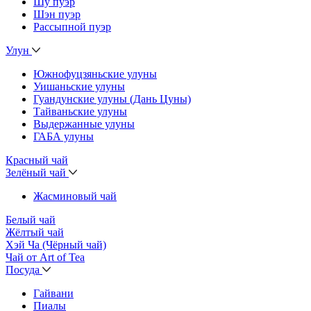
Шу пуэр
Шэн пуэр
Рассыпной пуэр
Улун
Южнофуцзяньские улуны
Уишаньские улуны
Гуандунские улуны (Дань Цуны)
Тайваньские улуны
Выдержанные улуны
ГАБА улуны
Красный чай
Зелёный чай
Жасминовый чай
Белый чай
Жёлтый чай
Хэй Ча (Чёрный чай)
Чай от Art of Tea
Посуда
Гайвани
Пиалы