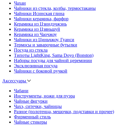
Чахаи
Чайники из стекла, колбы, термостаканы
Чайники Исинская глина
Чайники керамика, фарфор
Керамика из Цзиндэчжэнь
Керамика из Цзяньшуй
Керамика из Чаочжоу
Чайники из Циньчжоу, Гуанси
Термосы и заварочные бутылки
Посуда из стекла
Типоты LightKing, Sama Doyo (Bonston)
Наборы посуды для чайной церемонии
Эксклюзивная посуда
Чайники с боковой ручкой
Аксессуары
Чабани
Инструменты, ножи для пуэра
Чайные фигурки
Чахэ, ситечки, чайницы
Разное (полотенца, мешочки, подставки и прочее)
Фирменный стиль
Чайные стикеры