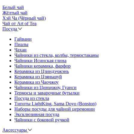
Белый чай
Жёлтый чай
Хэй Ча (Чёрный чай)
Чай от Art of Tea
Посуда
Гайвани
Пиалы
Чахаи
Чайники из стекла, колбы, термостаканы
Чайники Исинская глина
Чайники керамика, фарфор
Керамика из Цзиндэчжэнь
Керамика из Цзяньшуй
Керамика из Чаочжоу
Чайники из Циньчжоу, Гуанси
Термосы и заварочные бутылки
Посуда из стекла
Типоты LightKing, Sama Doyo (Bonston)
Наборы посуды для чайной церемонии
Эксклюзивная посуда
Чайники с боковой ручкой
Аксессуары