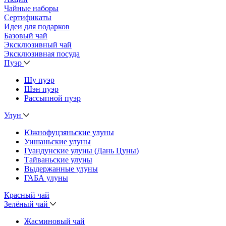
Чайные наборы
Сертификаты
Идеи для подарков
Базовый чай
Эксклюзивный чай
Эксклюзивная посуда
Пуэр
Шу пуэр
Шэн пуэр
Рассыпной пуэр
Улун
Южнофуцзяньские улуны
Уишаньские улуны
Гуандунские улуны (Дань Цуны)
Тайваньские улуны
Выдержанные улуны
ГАБА улуны
Красный чай
Зелёный чай
Жасминовый чай