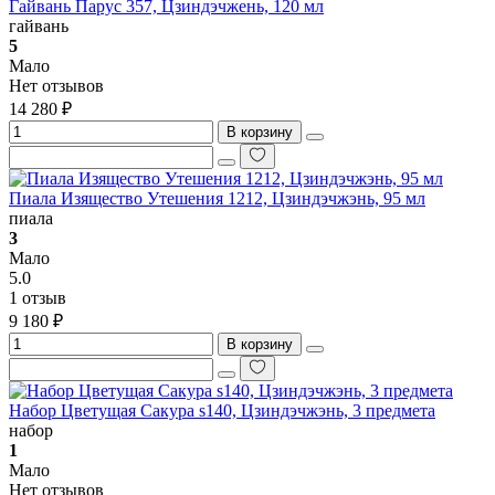
Гайвань Парус 357, Цзиндэчжень, 120 мл
гайвань
5
Мало
Нет отзывов
14 280 ₽
В корзину
Пиала Изящество Утешения 1212, Цзиндэчжэнь, 95 мл
пиала
3
Мало
5.0
1 отзыв
9 180 ₽
В корзину
Набор Цветущая Сакура s140, Цзиндэчжэнь, 3 предмета
набор
1
Мало
Нет отзывов