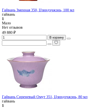
Гайвань Змеиная 350, Цзиндэчжэнь, 100 мл
гайвань
1
Мало
Нет отзывов
49 880 ₽
В корзину
Гайвань Сиреневый Омут 351, Цзиндэчжэнь, 80 мл
гайвань
1