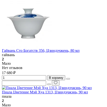
Гайвань Сто Богатств 356, Цзиндэчжень, 80 мл
гайвань
2
Мало
Нет отзывов
17 680 ₽
В корзину
Пиала Цветение Мэй Хуа 1313, Цзиндэчжэнь, 90 мл
пиала
2
Мало