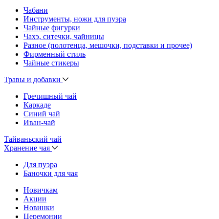
Чабани
Инструменты, ножи для пуэра
Чайные фигурки
Чахэ, ситечки, чайницы
Разное (полотенца, мешочки, подставки и прочее)
Фирменный стиль
Чайные стикеры
Травы и добавки
Гречишный чай
Каркаде
Синий чай
Иван-чай
Тайваньский чай
Хранение чая
Для пуэра
Баночки для чая
Новичкам
Акции
Новинки
Церемонии