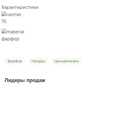
Характеристики
75
фарфор
фарфор
глазурь
Цзиндэчжэнь
Лидеры продаж
-15%
Пиала Сливочная Кора 1562, Цзиндэчжэнь, 90 мл
пиала
2
Мало