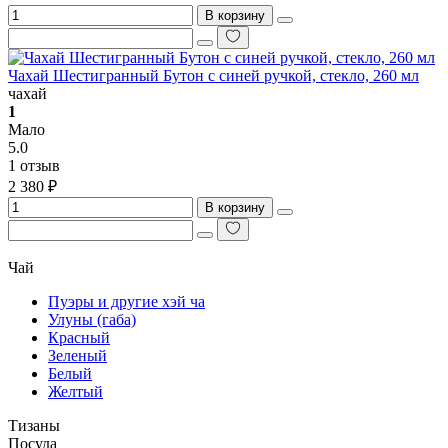
В корзину
Чахай Шестигранный Бутон с синей ручкой, стекло, 260 мл
чахай
1
Мало
5.0
1 отзыв
2 380 ₽
В корзину
Чай
Пуэры и другие хэй ча
Улуны (габа)
Красный
Зеленый
Белый
Желтый
Тизаны
Посуда