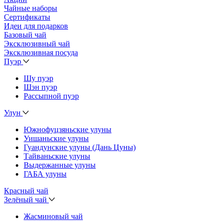
Чайные наборы
Сертификаты
Идеи для подарков
Базовый чай
Эксклюзивный чай
Эксклюзивная посуда
Пуэр
Шу пуэр
Шэн пуэр
Рассыпной пуэр
Улун
Южнофуцзяньские улуны
Уишаньские улуны
Гуандунские улуны (Дань Цуны)
Тайваньские улуны
Выдержанные улуны
ГАБА улуны
Красный чай
Зелёный чай
Жасминовый чай