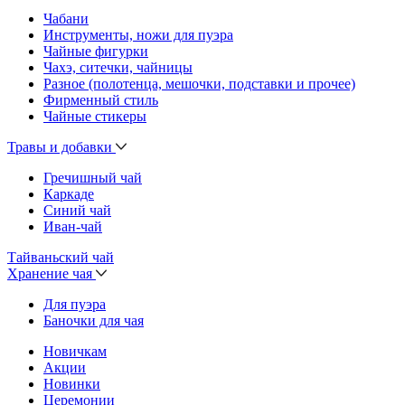
Чабани
Инструменты, ножи для пуэра
Чайные фигурки
Чахэ, ситечки, чайницы
Разное (полотенца, мешочки, подставки и прочее)
Фирменный стиль
Чайные стикеры
Травы и добавки
Гречишный чай
Каркаде
Синий чай
Иван-чай
Тайваньский чай
Хранение чая
Для пуэра
Баночки для чая
Новичкам
Акции
Новинки
Церемонии