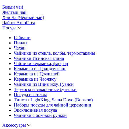
Белый чай
Жёлтый чай
Хэй Ча (Чёрный чай)
Чай от Art of Tea
Посуда
Гайвани
Пиалы
Чахаи
Чайники из стекла, колбы, термостаканы
Чайники Исинская глина
Чайники керамика, фарфор
Керамика из Цзиндэчжэнь
Керамика из Цзяньшуй
Керамика из Чаочжоу
Чайники из Циньчжоу, Гуанси
Термосы и заварочные бутылки
Посуда из стекла
Типоты LightKing, Sama Doyo (Bonston)
Наборы посуды для чайной церемонии
Эксклюзивная посуда
Чайники с боковой ручкой
Аксессуары