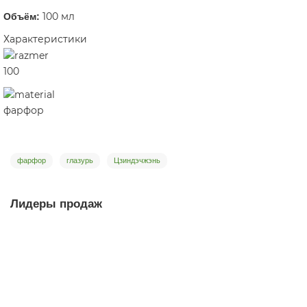
100 мл
Объём:
Характеристики
100
фарфор
фарфор
глазурь
Цзиндэчжэнь
Лидеры продаж
-10%
Пиала Розовый Мох 1557, Цзиндэчжэнь, 80 мл
пиала