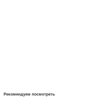
В корзину
Гайвань Рыжие Астры 361, Цзиндэчжень, 90 мл
гайвань
1
Мало
Нет отзывов
10 280 ₽
В корзину
Рекомендуем посмотреть