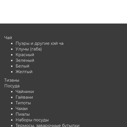
В корзину
Чай
Пуэры и другие хэй ча
Улуны (габа)
Красный
Зеленый
Белый
Желтый
Тизаны
Посуда
Чайники
Гайвани
Типоты
Чахаи
Пиалы
Наборы посуды
Термосы, заварочные бутылки