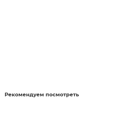
Пиала Дюна 1180, Цзиндэчжэнь, 90 мл
пиала
49
Достаточно
Нет отзывов
3 480 ₽
В корзину
Рекомендуем посмотреть
Пиала Горный Кустарник 1540, Цзиндэчжэнь, 65 мл
пиала