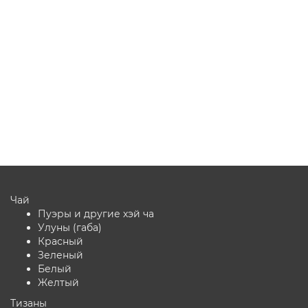
1
Мало
Нет отзывов
4 280 ₽
В корзину
Чай
Пуэры и другие хэй ча
Улуны (габа)
Красный
Зеленый
Белый
Желтый
Тизаны