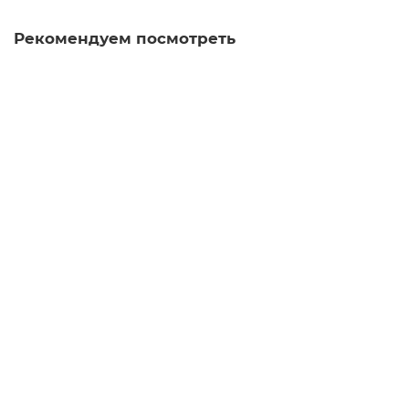
Рекомендуем посмотреть
Я Ши Сян Дань Цун
улун
100
Много
4.6
39 отзывов
Варианты
28 ₽
В корзину