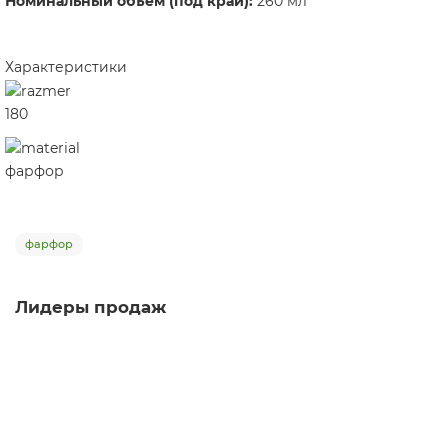
Номинальный объём (под край):
260 мл
Характеристики
180
фарфор
фарфор
Лидеры продаж
Гайвань Глициния 335, фарфор, 130 мл
гайвань