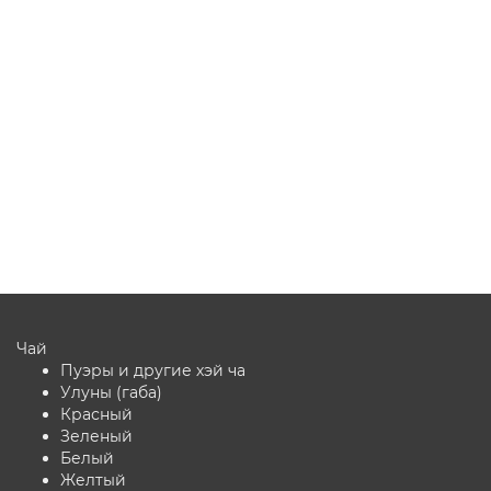
гайвань
88
Много
5.0
1 отзыв
750 ₽
В корзину
Чай
Пуэры и другие хэй ча
Улуны (габа)
Красный
Зеленый
Белый
Желтый