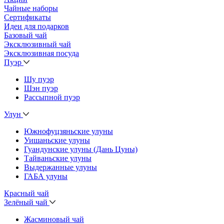
Чайные наборы
Сертификаты
Идеи для подарков
Базовый чай
Эксклюзивный чай
Эксклюзивная посуда
Пуэр
Шу пуэр
Шэн пуэр
Рассыпной пуэр
Улун
Южнофуцзяньские улуны
Уишаньские улуны
Гуандунские улуны (Дань Цуны)
Тайваньские улуны
Выдержанные улуны
ГАБА улуны
Красный чай
Зелёный чай
Жасминовый чай