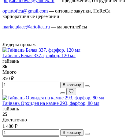
poly.adamowa@yandex.ru
— предложения, сотрудничество
optartoftea@gmail.com
— оптовые закупки, HoReCa,
корпоративные церемонии
marketplace@artoftea.ru
— маркетплейсы
Лидеры продаж
Гайвань Белая 337, фарфор, 120 мл
гайвань
86
Много
850 ₽
В корзину
Гайвань Орхидея на камне 293, фарфор, 80 мл
гайвань
25
Достаточно
1 480 ₽
В корзину