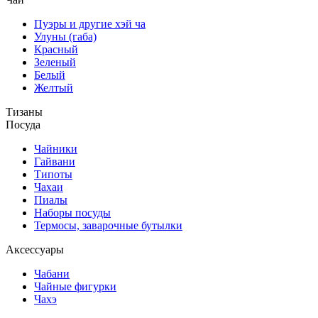
Пуэры и другие хэй ча
Улуны (габа)
Красный
Зеленый
Белый
Желтый
Тизаны
Посуда
Чайники
Гайвани
Типоты
Чахаи
Пиалы
Наборы посуды
Термосы, заварочные бутылки
Аксессуары
Чабани
Чайные фигурки
Чахэ