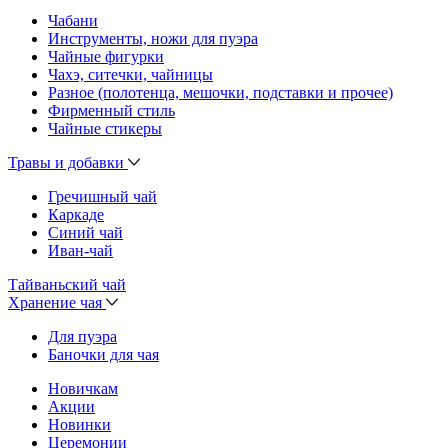
Чабани
Инструменты, ножи для пуэра
Чайные фигурки
Чахэ, ситечки, чайницы
Разное (полотенца, мешочки, подставки и прочее)
Фирменный стиль
Чайные стикеры
Травы и добавки
Гречишный чай
Каркаде
Синий чай
Иван-чай
Тайваньский чай
Хранение чая
Для пуэра
Баночки для чая
Новичкам
Акции
Новинки
Церемонии