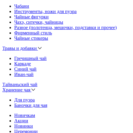
Чабани
Инструменты, ножи для пуэра
Чайные фигурки
Чахэ, ситечки, чайницы
Разное (полотенца, мешочки, подставки и прочее)
Фирменный стиль
Чайные стикеры
Травы и добавки
Гречишный чай
Каркаде
Синий чай
Иван-чай
Тайваньский чай
Хранение чая
Для пуэра
Баночки для чая
Новичкам
Акции
Новинки
Церемонии