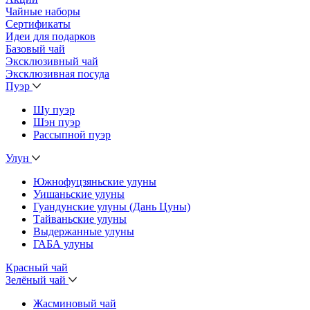
Чайные наборы
Сертификаты
Идеи для подарков
Базовый чай
Эксклюзивный чай
Эксклюзивная посуда
Пуэр
Шу пуэр
Шэн пуэр
Рассыпной пуэр
Улун
Южнофуцзяньские улуны
Уишаньские улуны
Гуандунские улуны (Дань Цуны)
Тайваньские улуны
Выдержанные улуны
ГАБА улуны
Красный чай
Зелёный чай
Жасминовый чай