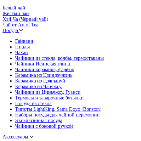
Белый чай
Жёлтый чай
Хэй Ча (Чёрный чай)
Чай от Art of Tea
Посуда
Гайвани
Пиалы
Чахаи
Чайники из стекла, колбы, термостаканы
Чайники Исинская глина
Чайники керамика, фарфор
Керамика из Цзиндэчжэнь
Керамика из Цзяньшуй
Керамика из Чаочжоу
Чайники из Циньчжоу, Гуанси
Термосы и заварочные бутылки
Посуда из стекла
Типоты LightKing, Sama Doyo (Bonston)
Наборы посуды для чайной церемонии
Эксклюзивная посуда
Чайники с боковой ручкой
Аксессуары