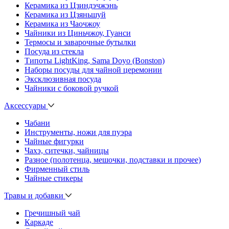
Керамика из Цзиндэчжэнь
Керамика из Цзяньшуй
Керамика из Чаочжоу
Чайники из Циньчжоу, Гуанси
Термосы и заварочные бутылки
Посуда из стекла
Типоты LightKing, Sama Doyo (Bonston)
Наборы посуды для чайной церемонии
Эксклюзивная посуда
Чайники с боковой ручкой
Аксессуары
Чабани
Инструменты, ножи для пуэра
Чайные фигурки
Чахэ, ситечки, чайницы
Разное (полотенца, мешочки, подставки и прочее)
Фирменный стиль
Чайные стикеры
Травы и добавки
Гречишный чай
Каркаде