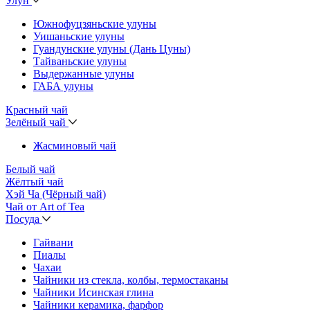
Улун
Южнофуцзяньские улуны
Уишаньские улуны
Гуандунские улуны (Дань Цуны)
Тайваньские улуны
Выдержанные улуны
ГАБА улуны
Красный чай
Зелёный чай
Жасминовый чай
Белый чай
Жёлтый чай
Хэй Ча (Чёрный чай)
Чай от Art of Tea
Посуда
Гайвани
Пиалы
Чахаи
Чайники из стекла, колбы, термостаканы
Чайники Исинская глина
Чайники керамика, фарфор