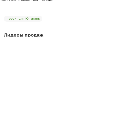
провинция Юньнань
Лидеры продаж
Чайник м903, цзяньшуйская керамика, 160 мл
чайник
1
Мало
Нет отзывов
28 750 ₽