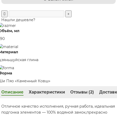
Нашли дешевле?
Объём, мл
190
Материал
цзяньшуйская глина
Форма
Ши Пяо «Каменный Ковш»
Описание
Характеристики
Отзывы (2)
Доставк
Отличное качество исполнения, ручная работа, идеальная
подгонка элементов — 100% водяной замок,прекрасно