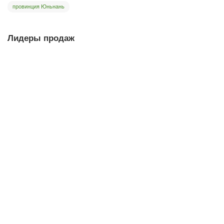
провинция Юньнань
Лидеры продаж
Чайник м832, цзяньшуйская керамика, 80 мл
чайник
2
Мало
16 780 ₽
В корзину