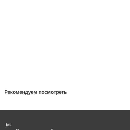
Чайник м558, цзяньшуйская керамика, 160 мл
чайник
15
Мало
15 980 ₽
В корзину
Рекомендуем посмотреть
Чай